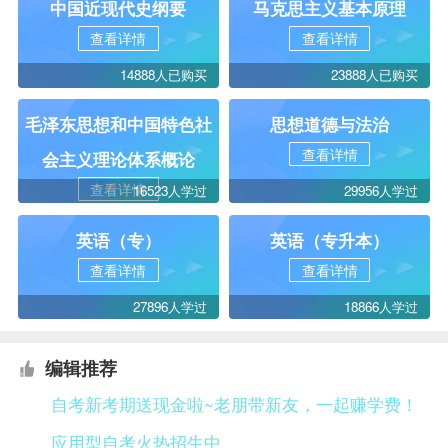
中国近现代史纲要
马克思主义基本原理
查看详情
查看详情
14888人已购买
23888人已购买
毛泽东思想和中国特色社
思想道德与法治
查看详情
会主义理论体系概论
查看详情
16523人学过
29956人学过
英语（专）
英语（专升本）
查看详情
查看详情
27896人学过
18866人学过
编辑推荐
自考新考期送现金啦~老朋带新友，一起赚学费！
应用型自考火热招生中