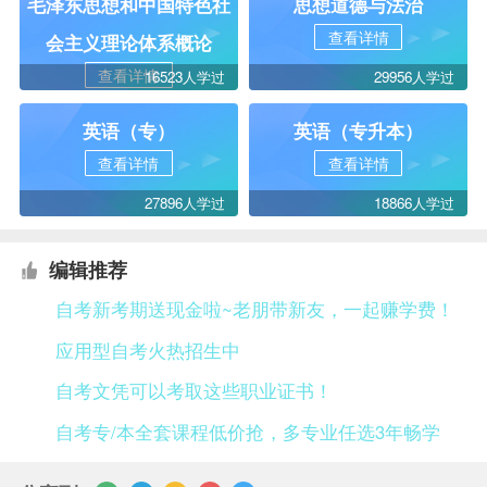
毛泽东思想和中国特色社
思想道德与法治
查看详情
会主义理论体系概论
查看详情
16523人学过
29956人学过
英语（专）
英语（专升本）
查看详情
查看详情
27896人学过
18866人学过
编辑推荐
自考新考期送现金啦~老朋带新友，一起赚学费！
应用型自考火热招生中
自考文凭可以考取这些职业证书！
自考专/本全套课程低价抢，多专业任选3年畅学