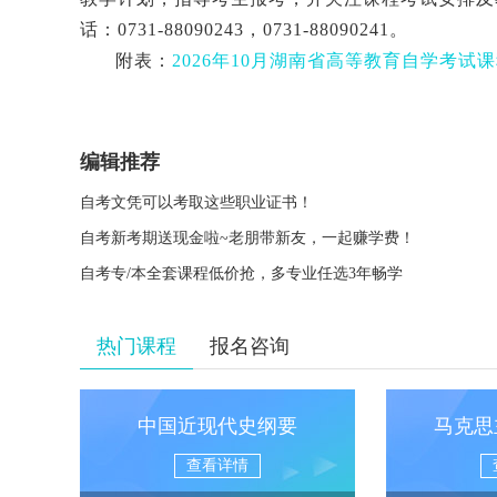
话：
0731-88090243
，
0731-88090241
。
附表：
2026
年
10
月湖南省高等教育自学考试课
编辑推荐
自考文凭可以考取这些职业证书！
自考新考期送现金啦~老朋带新友，一起赚学费！
自考专/本全套课程低价抢，多专业任选3年畅学
热门课程
报名咨询
中国近现代史纲要
马克思
查看详情