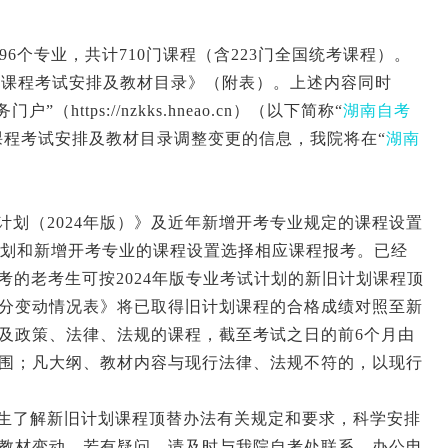
96
个专业，共计
710
门课程（含
223
门全国统考课程）。
试课程考试安排及教材目录》（附表）。上述内容同时
务门户”（
https://nzkks.hneao.cn
）（以下简称“
湖南自考
课程考试安排及教材目录调整变更的信息，我院将在“
湖南
计划（
2024
年版）》及近年新增开考专业规定的课程设置
划和新增开考专业的课程设置选择相应课程报考。已经
报考的老考生可按
2024
年版专业考试计划的新旧计划课程顶
分变动情况表》将已取得旧计划课程的合格成绩对照至新
及政策、法律、法规的课程，截至考试之日的前
6
个月由
围；凡大纲、教材内容与现行法律、法规不符的，以现行
生了解新旧计划课程顶替办法有关规定和要求，科学安排
教材变动。若有疑问，请及时与我院自考处联系，办公电