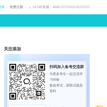
登录
免费注册
24小时客服：4008135555/010-82335555
关注添加
扫码加入备考交流群
与更多考生一起交流学
习经验
备战考试，获取试题及
资料