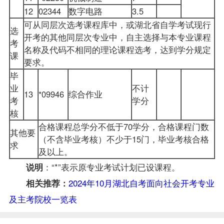
12
02344
数字电路
3.5
可从同层次选考课程库中，或湖北省自学考试现行
选
开考的其他同层次专业中，自主选择与本专业课程
考
名称及代码不相同的理论课程选考，达到学分规定
课
要求。
毕
业
不计
13
*09946
综合作业
考
学分
核
合格课程总学分不低于70学分，合格课程门数
其他要
（不含毕业考核）不少于15门，毕业考核合格
求
及以上。
：“*”表示原专业考试计划已设课程。
说明
2024年10月湖北自考面向社会开考专业
相关推荐：
及主考院校一览表