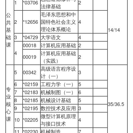
1
*03706
2
法律基础
毛泽东思想和中
公
2
*12656
国特色社会主义
4
共
理论体系概论
基
14/14
础
3
*04729
大学语文
4
课
00018
计算机应用基础
2
4
计算机应用基础
00019
2
（实践）
高级语言程序设
5
00342
3
计（一）
6
*02159
工程力学（一）
5
专
7
*02183
机械制图（一）
6
业
8
*02185
机械设计基础
5
核
35/36.5
9
*02195
数控技术及应用
3
心
微型计算机原理
课
10
*02205
4
与接口技术
11
*02230
机械制造
7