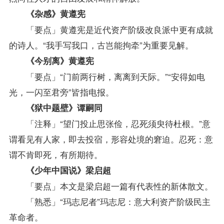
《杂感》黄遵宪
「要点」黄遵宪是近代资产阶级改良派中更有成就
的诗人。“我手写我口，古岂能拘牵”为重要见解。
《今别离》黄遵宪
「要点」“门前两行树，离离到天际。”“安得如电
光，一闪至君旁”皆指电报。
《狱中题壁》谭嗣同
「注释」“望门投止思张俭，忍死须臾待杜根。”意
谓看见有人家，即去投宿，形容处境的窘迫。忍死：意
谓不肯即死，有所期待。
《少年中国说》梁启超
「要点」本文是梁启超一篇有代表性的新体散文。
「熟悉」“玛志尼者”玛志尼：意大利资产阶级民主
革命者。