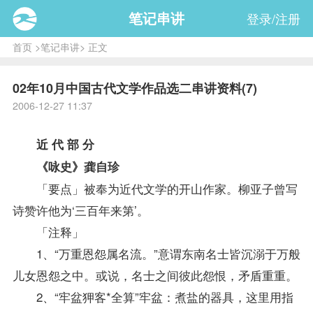
笔记串讲
登录/注册
首页
>
笔记串讲
> 正文
02年10月中国古代文学作品选二串讲资料(7)
2006-12-27 11:37
近 代 部 分
《咏史》龚自珍
「要点」被奉为近代文学的开山作家。柳亚子曾写
诗赞许他为‘三百年来第’。
「注释」
1、“万重恩怨属名流。”意谓东南名士皆沉溺于万般
儿女恩怨之中。或说，名士之间彼此怨恨，矛盾重重。
2、“牢盆狎客*全算”牢盆：煮盐的器具，这里用指