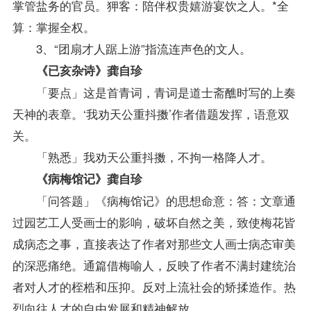
掌管盐务的官员。狎客：陪伴权贵嬉游宴饮之人。*全
算：掌握全权。
3、“团扇才人踞上游”指流连声色的文人。
《已亥杂诗》龚自珍
「要点」这是首青词，青词是道士斋醮时写的上奏
天神的表章。‘我劝天公重抖擞’作者借题发挥，语意双
关。
「熟悉」我劝天公重抖擞，不拘一格降人才。
《病梅馆记》龚自珍
「问答题」《病梅馆记》的思想命意：答：文章通
过园艺工人受画士的影响，破坏自然之美，致使梅花皆
成病态之事，直接表达了作者对那些文人画士病态审美
的深恶痛绝。通篇借梅喻人，反映了作者不满封建统治
者对人才的桎梏和压抑。反对上流社会的矫揉造作。热
烈向往人才的自由发展和精神解放。