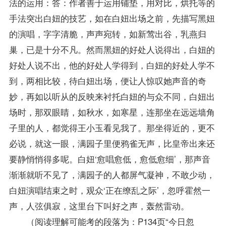
法的运用：答：作者善于运用铺垫，用对比，烘托等的
手法突出白妞的技艺，如在白妞出场之前，先描写黑妞
的演唱，字字清脆，声声宛转，如新莺出谷，乳燕归
巢，已是十分不凡。然而黑妞的好处人说得出，白妞的
好处人说不出，他的好处人学得到，白妞的好处人学不
到，两相比较，待白妞出场，便让人惊叹她声音的奇
妙，再如以听从的反映来衬托白妞的与众不同，白妞出
场时，那双眼睛，如秋水，如寒星，连那坐在远远墙角
子里的人，都觉得王小玉看见我了。那坐得近的，更不
必说，就这一眼，满园子里便鸦雀无声，比皇帝出来还
要静悄悄得多呢。白妞‘愈唱愈低，愈低愈细’，那声音
渐渐就听不见了，满园子的人都屏气凝神，不敢少动，
白妞演唱结束之时，观众‘正在缭乱之际’，忽呼霍然一
声，人弦俱寂，这里台下叫好之声，轰然雷动。
（阅读理解可能考的段落为：P134页“今日忽