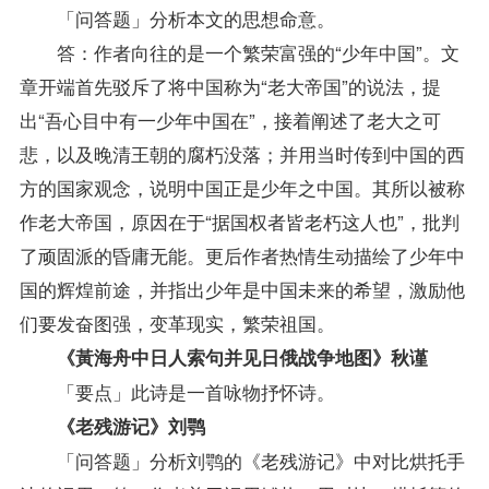
「问答题」分析本文的思想命意。
答：作者向往的是一个繁荣富强的“少年中国”。文
章开端首先驳斥了将中国称为“老大帝国”的说法，提
出“吾心目中有一少年中国在”，接着阐述了老大之可
悲，以及晚清王朝的腐朽没落；并用当时传到中国的西
方的国家观念，说明中国正是少年之中国。其所以被称
作老大帝国，原因在于“据国权者皆老朽这人也”，批判
了顽固派的昏庸无能。更后作者热情生动描绘了少年中
国的辉煌前途，并指出少年是中国未来的希望，激励他
们要发奋图强，变革现实，繁荣祖国。
《黃海舟中日人索句并见日俄战争地图》秋谨
「要点」此诗是一首咏物抒怀诗。
《老残游记》刘鹗
「问答题」分析刘鹗的《老残游记》中对比烘托手