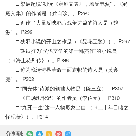
□ 梁启超说“初读《定庵文集》，若受电然”，《定
庵文集》的作者是（龚自珍）。P290
□ 创作了大量反映鸦片战争诗篇的诗人是（魏
源）。P292
□ 狭邪小说的开山之作是（《品花宝鉴》）。P297
□ 胡适推为“吴语文学的第一部杰作”的小说是
（《海上花列传》）。P298
□ 称为晚清诗界革命一面旗帜的诗人是（黄遵
宪）。 P302
□ “同光体”诗派的领袖人物是（陈三立）。P307
□ 《官场现形记》的作者是（李伯元）。P310
□ “九死一生”这一人物形象出自 （《二十年目睹之
怪现状》）。P314
分享到: