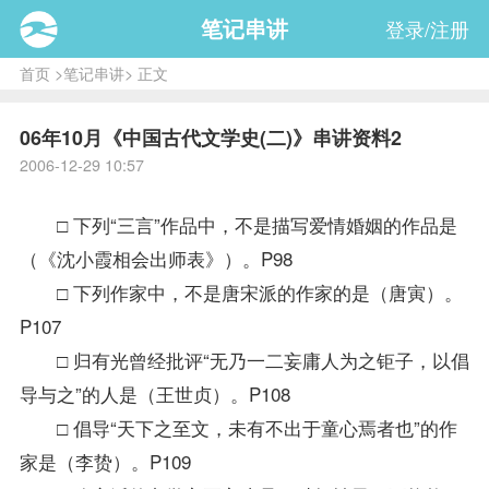
笔记串讲
登录/注册
首页
>
笔记串讲
> 正文
06年10月《中国古代文学史(二)》串讲资料2
2006-12-29 10:57
□ 下列“三言”作品中，不是描写爱情婚姻的作品是
（《沈小霞相会出师表》）。P98
□ 下列作家中，不是唐宋派的作家的是（唐寅）。
P107
□ 归有光曾经批评“无乃一二妄庸人为之钜子，以倡
导与之”的人是（王世贞）。P108
□ 倡导“天下之至文，未有不出于童心焉者也”的作
家是（李贽）。P109