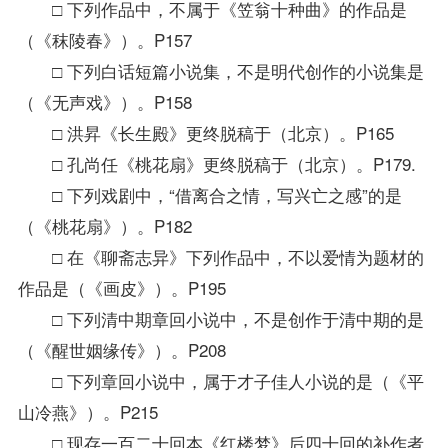
□ 下列作品中，不属于《笠翁十种曲》的作品是
（《秣陵春》）。P157
□ 下列白话短篇小说集，不是明代创作的小说集是
（《无声戏》）。P158
□ 洪昇《长生殿》更终脱稿于（北京）。P165
□ 孔尚任《桃花扇》更终脱稿于（北京）。P179.
□ 下列戏剧中，“借离合之情，写兴亡之感”的是
（《桃花扇》）。P182
□ 在《聊斋志异》下列作品中，不以爱情为题材的
作品是（《画皮》）。P195
□ 下列清中期章回小说中，不是创作于清中期的是
（《醒世姻缘传》）。P208
□ 下列章回小说中，属于才子佳人小说的是（《平
山冷燕》）。P215
□ 现存一百二十回本《红楼梦》后四十回的补作者