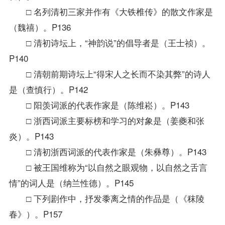
□ 名列清初三家并作有《大铁椎传》的散文作家是
（魏禧）。P136
□ 清初诗坛上，“神韵说”的倡导者是（王士祯）。
P140
□ 清朝前期诗坛上“得宋人之长而不染其弊”的诗人
是（查慎行）。P142
□ 阳羡词派的代表作家是（陈维崧）。P143
□ 浙西词派主要标榜和学习的对象是（姜夔和张
炎）。P143
□ 清初浙西词派的代表作家是（朱彝尊）。P143
□ 被王国维称为“以自然之眼观物，以自然之舌言
情”的词人是（纳兰性德）。P145
□ 下列剧作中，抒发黍离之情的作品是（《秣陵
春》）。P157