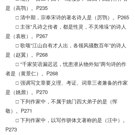
是（高鹗）。P235
□ 清中期，宗奉宋诗的著名诗人是（厉鹗）。P265
□ 主张“凡诗之传者，都是性灵，不关堆垛”的诗人
是（袁枚）。P267
□ 歌颂“江山自有才人出，各领风骚数百年”的诗人
是（赵翼）。P268
□ “千家笑语漏迟迟，忧患潜从物外知”两句诗的作
者是（黄景仁）。P268
□ 强调写文章要义理、考证、词章三者兼备的作家
是（姚鼐）。P270
□ 下列作家中，不属于姚门四大弟子的是（恽
敬）。P271
□ 下列作家中，以写作骈体文著称的是（汪中）。
P273