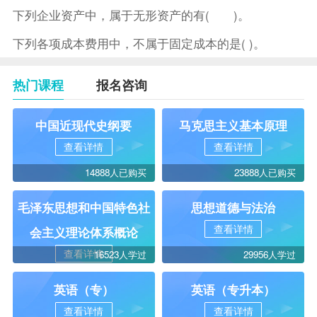
下列企业资产中，属于无形资产的有( )。
下列各项成本费用中，不属于固定成本的是( )。
热门课程
报名咨询
中国近现代史纲要
马克思主义基本原理
查看详情
查看详情
14888人已购买
23888人已购买
毛泽东思想和中国特色社
思想道德与法治
查看详情
会主义理论体系概论
查看详情
16523人学过
29956人学过
英语（专）
英语（专升本）
查看详情
查看详情