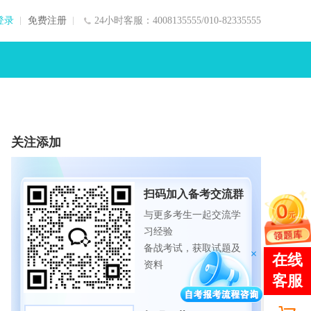
登录
免费注册
24小时客服：4008135555/010-82335555
关注添加
扫码加入备考交流群
与更多考生一起交流学
习经验
备战考试，获取试题及
资料