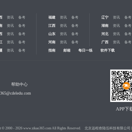
西
资讯
备考
福建
资讯
备考
辽宁
资讯
备考
南
资讯
备考
江西
资讯
备考
湖南
资讯
备考
西
资讯
备考
山东
资讯
备考
河北
资讯
备考
江
资讯
备考
河南
资讯
备考
广西
资讯
备考
疆
资讯
备考
指南
邮箱
每日一练
软件下载
帮助中心
o365@cdeledu.com
APP下
t
©
2000 -
2026
www.zikao365.com All Rights Reserved. 北京远程叁陆伍科技有限