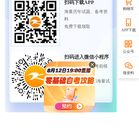
扫码下载APP
购物车
海量历年试题、备考资
料
免费下载领取
APP下载
公众号
扫码进入微信小程序
每日练题巩固、考前模
领资料
拟实战
免费体验自考365海量试
题