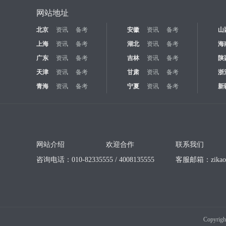
网站地址
北京
资讯
备考
安徽
资讯
备考
山
上海
资讯
备考
湖北
资讯
备考
海
广东
资讯
备考
吉林
资讯
备考
陕
天津
资讯
备考
甘肃
资讯
备考
浙
青海
资讯
备考
宁夏
资讯
备考
新
网站介绍
欢迎合作
联系我们
咨询电话：010-82335555 / 4008135555
客服邮箱：
zika
Copyrigh