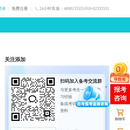
登录
免费注册
24小时客服：4008135555/010-82335555
关注添加
扫码加入备考交流群
与更多考生一起交流学
习经验
备战考试，获取试题及
资料
购物车