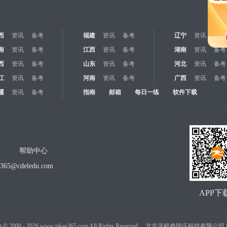
西
资讯
备考
福建
资讯
备考
辽宁
资讯
备考
南
资讯
备考
江西
资讯
备考
湖南
资讯
备考
西
资讯
备考
山东
资讯
备考
河北
资讯
备考
江
资讯
备考
河南
资讯
备考
广西
资讯
备考
疆
资讯
备考
指南
邮箱
每日一练
软件下载
帮助中心
o365@cdeledu.com
APP下
t
©
2000 -
2026
www.zikao365.com All Rights Reserved. 北京远程叁陆伍科技有限