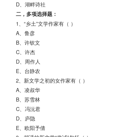
D、湖畔诗社
二，多项选择题：
1、“乡土”文学作家有（ ）
A、鲁彦
B、许钦文
C、许杰
D、周作人
E、台静农
2、新文学之初的女作家有（ ）
A、凌叔华
B、苏雪林
C、冯沅君
D、庐隐
E、欧阳予倩