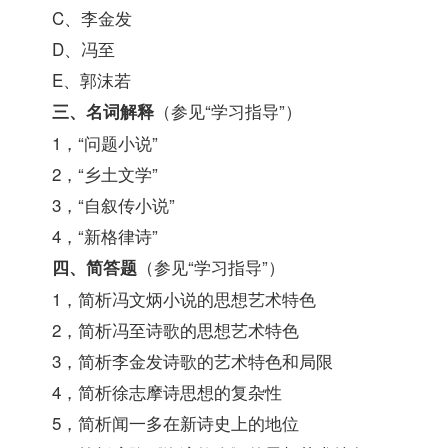
C、李金发
D、冯至
E、郭沫若
（参见“学习
指导
”）
三、名词解释
1，“问题小说”
2，“乡土文学”
3，“自叙传小说”
4，“新格律诗”
（参见“学习
指导
”）
四、简答题
1，简析冯文炳小说的思想艺术特色
2，简析冯至诗歌的思想艺术特色
3，简析李金发诗歌的艺术特色和局限
4，简析徐志摩诗思想的复杂性
5，简析闻一多在新诗史上的地位