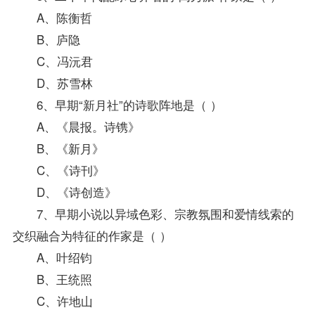
A、陈衡哲
B、庐隐
C、冯沅君
D、苏雪林
6、早期“新月社”的诗歌阵地是（ ）
A、《晨报。诗镌》
B、《新月》
C、《诗刊》
D、《诗创造》
7、早期小说以异域色彩、宗教氛围和爱情线索的
交织融合为特征的作家是（ ）
A、叶绍钧
B、王统照
C、许地山