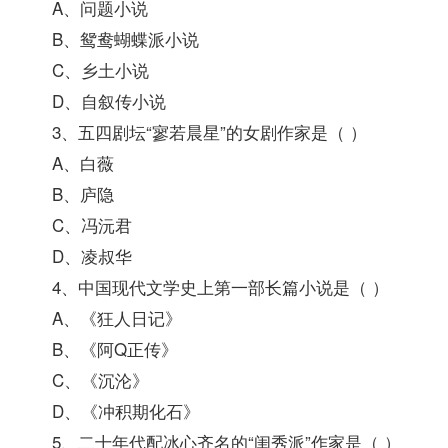
A、问题小说
B、鸳鸯蝴蝶派小说
C、乡土小说
D、自叙传小说
3、五四剧坛“寥若晨星”的女剧作家是（ ）
A、白薇
B、庐隐
C、冯沅君
D、凌叔华
4、
中国现代文学史
上第一部长篇小说是（ ）
A、《狂人日记》
B、《阿Q正传》
C、《沉沦》
D、《冲积期化石》
5、二十年代配冰心齐名的“闺秀派”作家是（ ）