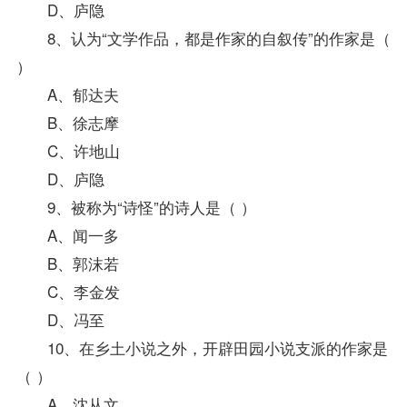
D、庐隐
8、认为“文学作品，都是作家的自叙传”的作家是（
）
A、郁达夫
B、徐志摩
C、许地山
D、庐隐
9、被称为“诗怪”的诗人是（ ）
A、闻一多
B、郭沫若
C、李金发
D、冯至
10、在乡土小说之外，开辟田园小说支派的作家是
（ ）
A、沈从文