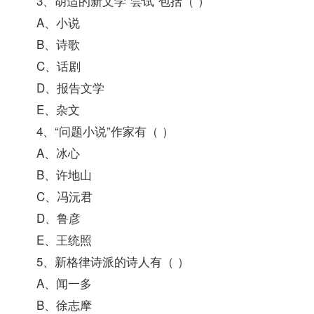
3、胡适的新文学“尝试”包括（ ）
A、小说
B、诗歌
C、话剧
D、报告文学
E、杂文
4、“问题小说”作家有（ ）
A、冰心
B、许地山
C、冯沅君
D、鲁彦
E、王统照
5、新格律诗派的诗人有（ ）
A、闻一多
B、徐志摩