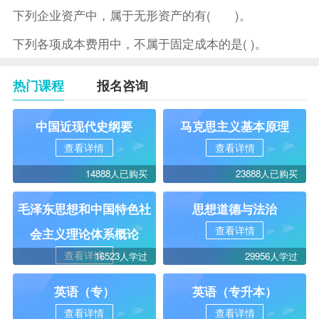
下列企业资产中，属于无形资产的有( )。
下列各项成本费用中，不属于固定成本的是( )。
热门课程
报名咨询
中国近现代史纲要
马克思主义基本原理
查看详情
查看详情
14888人已购买
23888人已购买
毛泽东思想和中国特色社
思想道德与法治
查看详情
会主义理论体系概论
查看详情
16523人学过
29956人学过
英语（专）
英语（专升本）
查看详情
查看详情