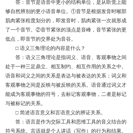
答：音节是语音中更小的结构单位，是从听觉上能
够自然辨别的更小语音单位。①音节是根据发音时喉部
肌肉紧张程度划分的，即发音时，肌肉紧张一次就形成
了一个音节。②音节紧张的顶点是音峰，音节紧张的更
低点，即音节的交界处为音谷。
□ 语义三角理论的内容是什么？
答：语义三角理论是指词义、语音、客观事物之间
处于一种三足鼎立、相互制约、相互作用的关系之中。
语音和词义之间的关系是表达与被表达的关系；词义和
客观事物之间是反映与被反映的关系。语音通过词义才
能成为客观事物的符号，去标记客观事物，二者是标记
与被标记的关系。
□ 简述语言意义和言语意义的辨证关系。
答：语言是作为交际工具和思维工具的音义结合的
符号系统。言语就是个人讲话（写作）的行为和结果。