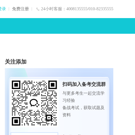
登录
免费注册
24小时客服：4008135555/010-82335555
关注添加
扫码加入备考交流群
与更多考生一起交流学
习经验
备战考试，获取试题及
资料