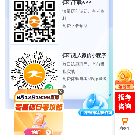
扫码下载APP
海量历年试题、备考资
料
免费下载领取
扫码进入微信小程序
每日练题巩固、考前模
拟实战
免费体验自考365海量试
题
购物车