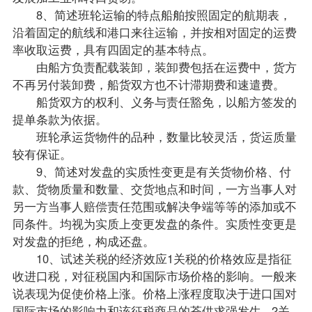
8、简述班轮运输的特点船舶按照固定的航期表，
沿着固定的航线和港口来往运输，并按相对固定的运费
率收取运费，具有四固定的基本特点。
由船方负责配载装卸，装卸费包括在运费中，货方
不再另付装卸费，船货双方也不计滞期费和速遣费。
船货双方的权利、义务与责任豁免，以船方签发的
提单条款为依据。
班轮承运货物件的品种，数量比较灵活，货运质量
较有保证。
9、简述对发盘的实质性变更是有关货物价格、付
款、货物质量和数量、交货地点和时间，一方当事人对
另一方当事人赔偿责任范围或解决争端等等的添加或不
同条件。均视为实质上变更发盘的条件。实质性变更是
对发盘的拒绝，构成还盘。
10、试述关税的经济效应1关税的价格效应是指征
收进口税，对征税国内和国际市场价格的影响。一般来
说表现为促使价格上涨。价格上涨程度取决于进口国对
国际市场的影响力和该征税商品的苍供求强发生 . 2关