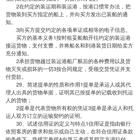
2在约定的装运期和装运港，按港口惯常办法，把
货物装到买方指定的船上，并向买方发出已装船的通
知。
3向买方提交约定的各项单证或相等的电子信息。
买方的基本义务1按时租妥船舶开往约定的装运港
接运货物，支付支费，并将船名和到港装货日期给卖方
充分通知。
2承担货物越过装运港船厂舷后的各种费用以及货
物灭失或损坏的一切3按合同规定，受领交货凭证并支
付货款。
29、简述提单的性质和作用1提单是承运人或其代
理人出具的货物单据，证明其已按提单的记载收到托运
人的货物；
2提单是代表货物所有权的凭证3提单是承运人和托
运人双方订立的运输契约的证明。
30、试述信用证的定义与特点1信用证是指由银行
依照客房的要求和批示或自己主动，在符合信用证条款
的条件下，凭规定单据A向第三者或其指定方进行付