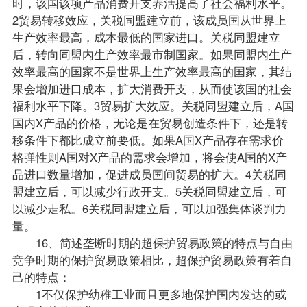
时，该国该项产品消费开支养活提高了社会福利水平。
2贸易转移效应，关税同盟建立前，该成员国从世界上
生产效率最高，成本最低的国家进口。关税同盟建立
后，转向同盟内生产效率最市制国家。如果同盟内生产
效率最高的国家不是世界上生产效率最高的国家，其结
果会增加进口成本，扩大消费开支，从而使该国的社会
福利水平下降。3贸易扩大效应。关税同盟建立后，A国
国内X产品的价格，无论是在贸易创造条件下，还是转
移条件下都比成立前要低。如果A国X产品存在需求价
格弹性则A国对X产品的需求会增加，将会使A国的X产
品进口数量增加，促进成员国间贸易的扩大。4关税同
盟建立后，可以减少行政开支。5关税同盟建立后，可
以减少走私。6关税同盟建立后，可以加强集体谈判力
量。
16、简述垄断时期的超保护贸易政策的特点与自由
竞争时期的保护贸易政策相比，超保护贸易政策有着自
己的特点：
1不仅保护幼稚工业而且更多地保护国内发达的或