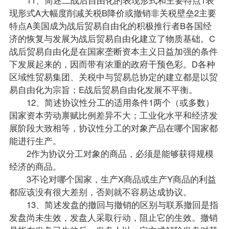
现形式A大幅度削减关税B降价或撤销非关税壁垒2主要
特点A美国成为战后贸易自由化的积极推行者B各国经
济的恢复与发展为战后贸易自由化建立了物质基础。C
战后贸易自由化是在国家垄断资本主义日益加强的条件
下发展起来的，因而带有浓重的政府干预色彩。D各种
区域性贸易集团、关税中与贸易总协定的建立都是以贸
易自由化为宗旨；E战后贸易自由化发展不平衡。
12、简述协议性分工的适用条件1两个（或多数）
国家资本劳动禀赋比例差异不大；工业化水平和经济发
展阶段大致相等，协议性分工的对象产品在哪个国家都
能进行生产。
2作为协议分工对象的商品，必须是能够获得规模
经济的商品。
3不论对哪个国家，生产X商品或生产Y商品的利益
都应该没有很大差别，否则就不容易达成协议。
13、简述发盘的撤回与撤销的区别与联系撤回是指
发盘尚未生效，发盘人采取行动，阻止它的生效。撤销