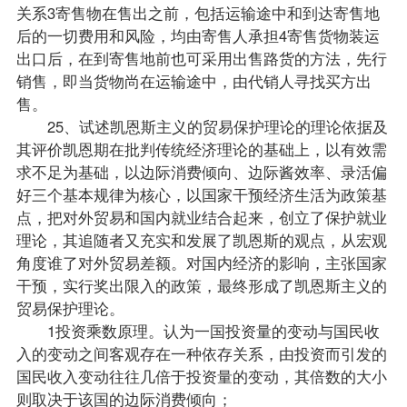
关系3寄售物在售出之前，包括运输途中和到达寄售地
后的一切费用和风险，均由寄售人承担4寄售货物装运
出口后，在到寄售地前也可采用出售路货的方法，先行
销售，即当货物尚在运输途中，由代销人寻找买方出
售。
25、试述凯恩斯主义的贸易保护理论的理论依据及
其评价凯恩期在批判传统经济理论的基础上，以有效需
求不足为基础，以边际消费倾向、边际酱效率、录活偏
好三个基本规律为核心，以国家干预经济生活为政策基
点，把对外贸易和国内就业结合起来，创立了保护就业
理论，其追随者又充实和发展了凯恩斯的观点，从宏观
角度谁了对外贸易差额。对国内经济的影响，主张国家
干预，实行奖出限入的政策，最终形成了凯恩斯主义的
贸易保护理论。
1投资乘数原理。认为一国投资量的变动与国民收
入的变动之间客观存在一种依存关系，由投资而引发的
国民收入变动往往几倍于投资量的变动，其倍数的大小
则取决于该国的边际消费倾向；