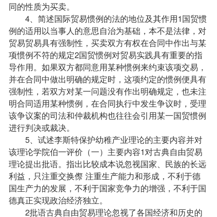
同的性质为买卖。
4、简述国际贸易惯例的法的地位及其作用1国贸惯
例的适用以当事人的意思自治为基础，本不是法律，对
贸易贸易具有强制性，买卖双方有权在合同中作出与某
项惯例不符的规定2国贸惯例对贸易实践具有重要的
指
导
作用。如果双方都同意用某种惯例来约束该项交易，
并在合同中做出明确的规定时，这项约定的惯例便具有
强制性，若双方对某一问题没有作出明确规定，也未注
明合同适用某种惯例，在合同执行中发生争议时，受理
该争议案的司法和仲裁机构也往往会引用某一国贸惯例
进行判决或裁决。
5、试述李斯特保护幼稚产业理论的主要内容并对
该理论学院伯一评价（一）主要内容1对古典自由贸易
理论提出批语。指出比较成本说忽视国家、民族的长远
利益，只注重交换傺 注重生产能力和形成，不利于德
国生产力的发展，不利于国家竞争力的增强，不利于国
德真正实现政治经济独立。
2批语古典自由贸易理论忽视了各国经济和历史的