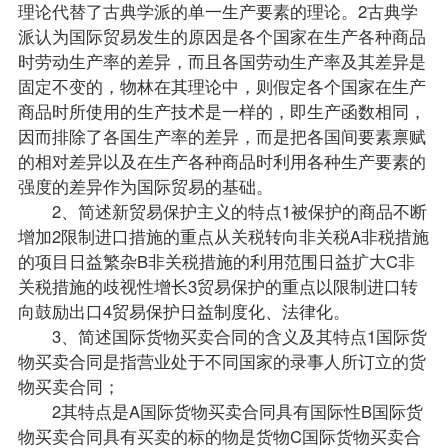
理论代替了古典学派的单一生产要素的理论。2古典学
派认为国际贸易发生的原因是各个国家在生产各种商品
时劳动生产率的差异，而且各国劳动生产率及其差异是
固定不变的，物林在其理论中，则假定各个国家在生产
商品时所使用的生产技术是一样的，即生产函数相同，
因而排除了各国生产率的差异，而是把各国间要素禀赋
的相对差异以及在生产各种商品时利用各种生产要素的
强度的差异作为国际贸易的基础。
2、简述新贸易保护主义的特点1被保护的商品不断
增加2限制进口措施的重点从关税转向非关税A非税措施
的项目日益繁杂B非关税措施的利用范围日益扩大C非
关税措施的歧视性增长3贸易保护的重点以限制进口转
向鼓励出口4贸易保护日益制度化、法律化。
3、简述国际货物买卖合同的含义及其特点1国际货
物买卖合同是指营业处于不同国家的录事人所订立的货
物买卖合同；
2其特点是A国际货物买卖合同具有国际性B国际货
物买卖合同具有买卖的标的物是货物C国际货物买卖合