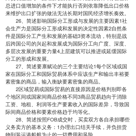
总进口值增加的条件下才能执行否则依靠降低出口价格
来维护出口扩张的做法无法长期对国民经济增长奏效。
26、简述影响国际分工形成与发展的主要因素1社
会生产力是国际分工形成和发展的决定性因素2自然条
件是国际分工产生和发展的基础3资本流动，特别是战
后跨国公司的兴起和发展成为国际分工向广度、深度、
多层次发展的重要力量4上层建筑可以推进或延缓国际
分工的形成和发展。
27、简述要禀赋论的三个主要结论1每个区域或国
家在国际分工和国际贸易体系中应该生产和输出丰裕要
素密集的商品，输入衡缺要素密集的商品。
2区域贸易或国际贸易的直接原因是价格判别即各
个地区间或国家间商品价格不同3商品贸易趋向于消除
工资、地租、利润等生产要素收入的国际差异，导致国
际间商品价格和要素价格趋于均等化。
28、简述按照FOB成交时，买卖双方各自承担哪些
义务卖方的基本义务：1办理出口结关手续，并负担货
物到装运港船舷为止的一切费用和风险。