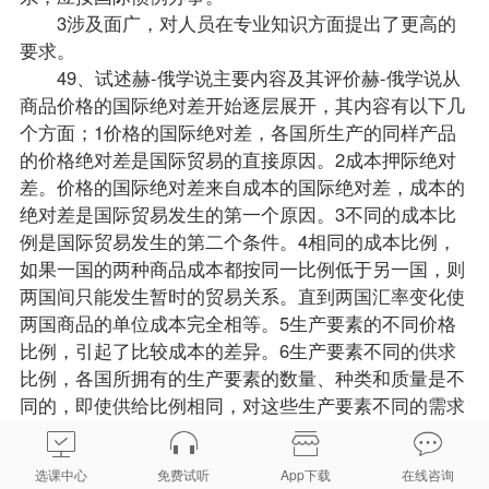
3涉及面广，对人员在专业知识方面提出了更高的
要求。
49、试述赫-俄学说主要内容及其评价赫-俄学说从
商品价格的国际绝对差开始逐层展开，其内容有以下几
个方面；1价格的国际绝对差，各国所生产的同样产品
的价格绝对差是国际贸易的直接原因。2成本押际绝对
差。价格的国际绝对差来自成本的国际绝对差，成本的
绝对差是国际贸易发生的第一个原因。3不同的成本比
例是国际贸易发生的第二个条件。4相同的成本比例，
如果一国的两种商品成本都按同一比例低于另一国，则
两国间只能发生暂时的贸易关系。直到两国汇率变化使
两国商品的单位成本完全相等。5生产要素的不同价格
比例，引起了比较成本的差异。6生产要素不同的供求
比例，各国所拥有的生产要素的数量、种类和质量是不
同的，即使供给比例相同，对这些生产要素不同的需求
也会产生生产诸要素的不同价格比例。为国际贸易提供
一个基础。7国际分工和国际贸易的基础和利益。各个
选课中心
免费试听
App下载
在线咨询
国家的价格结构决定了它们在国际分工和国际贸易体系