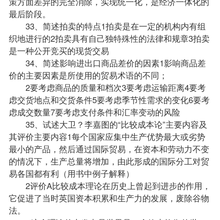
策方面差异的完全消除，实现统一化，是经济一体化的
最后阶段。
33、简述拍卖的特点1拍卖是在一定的机构内有组
织地进行的2拍卖具有自己独特殊性的法律和规章3拍卖
是一种公开竞买的现货交易
34、简述影响进出口商品差价的因素1影响商品差
价的主要因素是所使用的贸易术语的不同；
2要考虑商品的质量和档次3要考虑运输距离4要考
虑交货地点和交货条件5要考虑季节性需求的变化6要考
虑成交数量7要考虑支付条件和汇率变动的风险
35、试述大卫？李嘉图的“比较成本论”主要内容及
其评价主要内容1每个国家应集中生产优势最大或劣势
最小的产品，然后通过国际贸易，在资本和劳动力不变
的情况下，生产总量将增加，由此形成的国际分工对贸
易各国都有利（用书中例子解释）
2评价A比较成本理论在历史上曾起到进步的作用，
它促进了当时英国资本积累和生产力的发展，废除谷物
法。