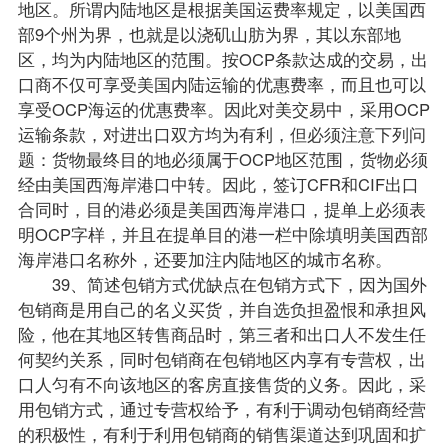
地区。所谓内陆地区是根据美国运费率规定，以美国西
部9个州为界，也就是以浇矶山肪为界，其以东部地
区，均为内陆地区的范围。按OCP条款达成的交易，出
口商不仅可享受美国内陆运输的优惠费率，而且也可以
享受OCP海运的优惠费率。因此对美交易中，采用OCP
运输条款，对进出口双方均为有利，但必须注意下列问
题：货物最终目的地必须属于OCP地区范围，货物必须
经由美国西海岸港口中转。因此，签订CFR和CIF出口
合同时，目的港必须是美国西海岸港口，提单上必须表
明OCP字样，并且在提单目的港一栏中除填明美国西部
海岸港口名称外，还要加注内陆地区的城市名称。
39、简述包销方式优缺点在包销方式下，因为国外
包销商是用自己的名义买货，并自选负担盈恨和承担风
险，他在其地区转售商品时，第三者和出口人不发生任
何契约关系，同时包销商在包销地区内享有专营权，出
口人匀有不向该地区的客房直接售货的义务。因此，采
用包销方式，通过专营权给予，有利于调动包销商经营
的积极性，有利于利用包销商的销售渠道达到巩固和扩