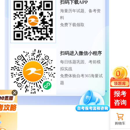
扫码下载APP
海量历年试题、备考资
料
免费下载领取
扫码进入微信小程序
每日练题巩固、考前模
拟实战
免费体验自考365海量试
题
购物车