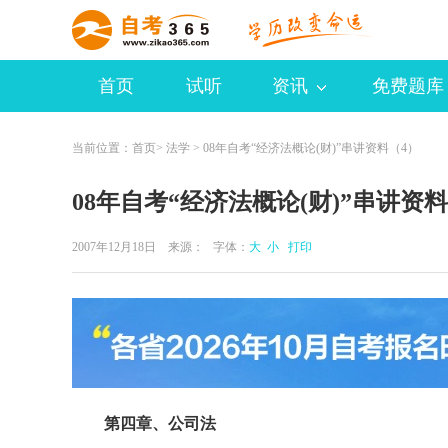
首页
试听
资讯
免费题库
当前位置：
首页
>
法学
> 08年自考“经济法概论(财)”串讲资料（4）
08年自考“经济法概论(财)”串讲资
2007年12月18日 来源：
字体：
大
小
打印
第四章、公司法