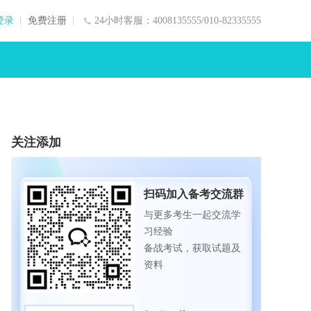
登录
免费注册
24小时客服：4008135555/010-82335555
关注添加
扫码加入备考交流群
与更多考生一起交流学
习经验
备战考试，获取试题及
资料