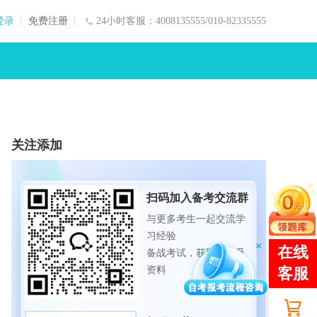
登录
免费注册
24小时客服：4008135555/010-82335555
关注添加
扫码加入备考交流群
与更多考生一起交流学
习经验
备战考试，获取试题及
资料