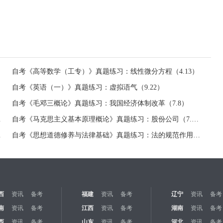
自考《高等数学（工专）》真题练习：线性微分方程（4.13）
自考《英语（一）》真题练习：虚拟语气（9.22）
自考《毛邓三概论》真题练习：我国经济体制改革（7.8）
（7.8）
自考《马克思主义基本原理概论》真题练习：股份公司（7.8）
（7.8）
自考《思想道德修养与法律基础》真题练习：法的规范作用（7.8）
西
资讯
备考
福建
资讯
备考
辽宁
资讯
备考
南
资讯
备考
江西
资讯
备考
湖南
资讯
备考
西
资讯
备考
山东
资讯
备考
河北
资讯
备考