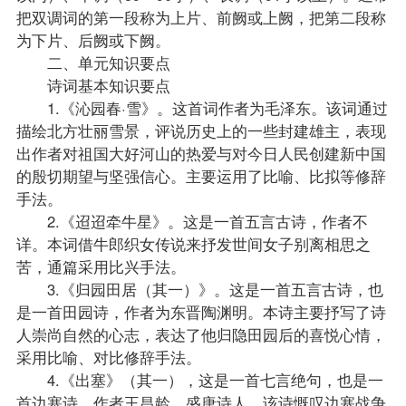
把双调词的第一段称为上片、前阙或上阙，把第二段称
为下片、后阙或下阙。
二、单元知识要点
诗词基本知识要点
1.《沁园春·雪》。这首词作者为毛泽东。该词通过
描绘北方壮丽雪景，评说历史上的一些封建雄主，表现
出作者对祖国大好河山的热爱与对今日人民创建新中国
的殷切期望与坚强信心。主要运用了比喻、比拟等修辞
手法。
2.《迢迢牵牛星》。这是一首五言古诗，作者不
详。本词借牛郎织女传说来抒发世间女子别离相思之
苦，通篇采用比兴手法。
3.《归园田居（其一）》。这是一首五言古诗，也
是一首田园诗，作者为东晋陶渊明。本诗主要抒写了诗
人崇尚自然的心志，表达了他归隐田园后的喜悦心情，
采用比喻、对比修辞手法。
4.《出塞》（其一），这是一首七言绝句，也是一
首边塞诗，作者王昌龄，盛唐诗人。该诗慨叹边塞战争