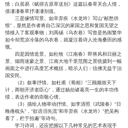
情；白居易《赋得古原草送别》这篇以春草关合人情，
借凄凄春草抒凄凄别值。
三是缘情写景。如辛弃疾《水龙吟》写山“献愁供
恨”，显然是作者将自己深沉的家国之思和复国无望之
情移入了客观事物；刘禹锡《乌衣巷》写曾是热闹繁华
如今却荒凉冷落的乌衣巷，就凝注着诗人沧海桑田的感
慨。
四是因情造景。如杜牧《江南春》即将风和日丽之
景、烟雨迷蒙之景、江南大地千里范围之景统摄到一幅
画面之中进行高度艺术概括，暗示人们：信佛无益于治
国安民。
（2）叙事抒情。如杜甫《蜀相》“三顾频烦天下
计，两朝开济老臣心”，通过杨抬诸葛亮一生的丰功伟
绩，表达作者的崇敬心倩。
（3）描绘人物举动抒情。如李清照《武陵春》“日
晚倦梳头”，“欲语泪先流”和辛弃疾《水龙吟》“把吴构
看了，栏于拍遍”等诗句。
学习诗词，还应把握以下几种常见的艺术表现手