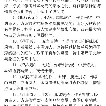
景，抒发了作者对诸葛亮的崇敬之情。诗作借景抒情与
借事抒情相结合，并运用了设问句。
9.《枫桥夜泊》，七绝，周羁旅诗，作者张继，中
唐诗人。该诗通过描写夜泊枫桥见到的江南水乡秋夜特
有的景色，抒发了诗人旅途中的惆怅心情。该诗最大的
特点是诗中有画，借景抒情。
10.《游子吟》，五言古诗，也是作者自创的新乐
府诗。作者孟郊，中唐诗人。该诗通过描绘慈母为游子
穿线缝衣的细节，歌颂了真挚的母爱。诗中运用了比喻
与象征的修辞手法。
11.《乌衣巷》，七绝，作者刘禹锡，中唐诗人。
本诗通篇写景，并寓情于景。
12.《赋得古原草送别》，五律，属送别诗，作者
白居易，中唐诗人。该诗借描写春草以寄托别情，借景
抒情，并化用典故。
13.《江南春》，七绝，属咏史诗，作者杜牧，晚
唐诗人。该诗借描绘江南美丽的春景，寄予历史的感
慨。本诗写景具有整体性，并将自然景观与人文景观相