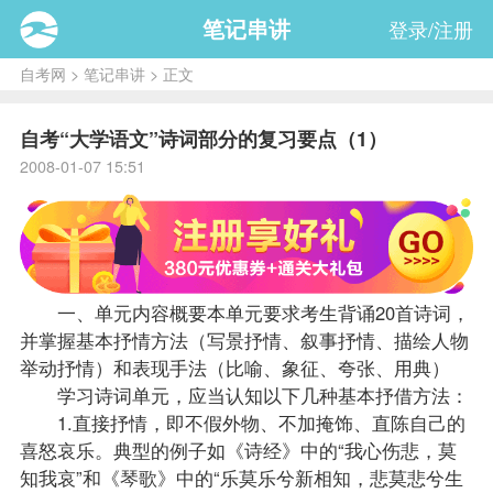
笔记串讲
登录/注册
自考网
>
笔记串讲
> 正文
自考“大学语文”诗词部分的复习要点（1）
2008-01-07 15:51
一、单元内容概要本单元要求考生背诵20首诗词，
并掌握基本抒情方法（写景抒情、叙事抒情、描绘人物
举动抒情）和表现手法（比喻、象征、夸张、用典）
学习诗词单元，应当认知以下几种基本抒借方法：
1.直接抒情，即不假外物、不加掩饰、直陈自己的
喜怒哀乐。典型的例子如《诗经》中的“我心伤悲，莫
知我哀”和《琴歌》中的“乐莫乐兮新相知，悲莫悲兮生