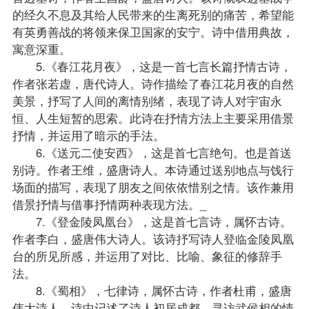
的经久不息及其给人民带来的生离死别的痛苦，希望能
有英勇善战的将领来保卫国家的安宁。诗中借用典故，
寓意深重。
5.《春江花月夜》，这是一首七言长篇抒情古诗，
作者张若虚，唐代诗人。诗作描绘了春江花月夜的自然
美景，抒写了人间的离情别绪，表现了诗人对宇宙永
恒、人生短暂的思索。此诗在抒情方法上主要采用借景
抒情，并运用了暗示的手法。
6.《送元二使安西》，这是首七言绝句。也是首送
别诗。作者王维，盛唐诗人。本诗通过送别地点与饯行
场面的描写，表现了朋友之间依依惜别之情。该作兼用
借景抒情与借事抒情两种表现方法。_
7.《登金陵凤凰台》，这是首七言诗，属怀古诗。
作者李白，盛唐伟大诗人。该诗抒写诗人登临金陵凤凰
台的所见所感，并运用了对比、比喻、象征的修辞手
法。
8.《蜀相》，七律诗，属怀古诗，作者杜甫，盛唐
伟大诗人。诗中记述了诗人初居成都，寻访武侯相的情