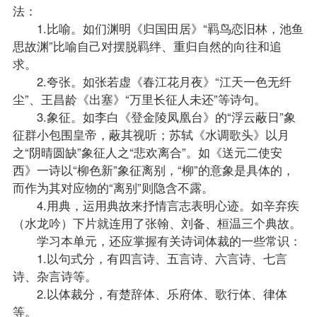
法：
1.比喻。如们渊明《归国田居》“羁鸟恋旧林，池鱼
思故渊”比喻自己对摆脱羁绊、重归自然的向往和追
求。
2.夸张。如张若虚《春江花月夜》“江天一色无纤
尘”、王昌龄《出塞》“万里长征人未还”等诗句。
3.象征。如李白《登金陵凤凰台》的“浮云蔽日”象
征群小包围皇帝，蔽其视听；苏轼《水调歌头》以月
之“阴晴圆缺”象征人之“悲欢离合”。如《送元二使安
西》一诗以“柳色新”象征离别，“柳”的意象是具体的，
而作为其对应物的“离别”则隐含不露。
4.用典，运用典故来抒情言志表明心迹。如辛弃疾
（水龙吟）下片就连用了张翰、刘备、桓温三个典故。
学习本单元，还应掌握有关诗词体裁的一些常识：
1.以句式分，有四言诗、五言诗、六言诗、七言
诗、杂言诗等。
2.以体裁分，有楚辞体、乐府体、歌行体、律体
等。