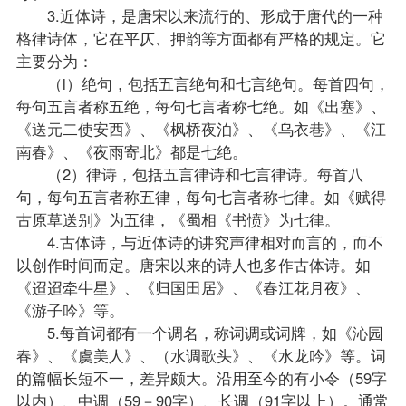
3.近体诗，是唐宋以来流行的、形成于唐代的一种
格律诗体，它在平仄、押韵等方面都有严格的规定。它
主要分为：
（l）绝句，包括五言绝句和七言绝句。每首四句，
每句五言者称五绝，每句七言者称七绝。如《出塞》、
《送元二使安西》、《枫桥夜泊》、《乌衣巷》、《江
南春》、《夜雨寄北》都是七绝。
（2）律诗，包括五言律诗和七言律诗。每首八
句，每句五言者称五律，每句七言者称七律。如《赋得
古原草送别》为五律，《蜀相《书愤》为七律。
4.古体诗，与近体诗的讲究声律相对而言的，而不
以创作时间而定。唐宋以来的诗人也多作古体诗。如
《迢迢牵牛星》、《归国田居》、《春江花月夜》、
《游子吟》等。
5.每首词都有一个调名，称词调或词牌，如《沁园
春》、《虞美人》、（水调歌头》、《水龙吟》等。词
的篇幅长短不一，差异颇大。沿用至今的有小令（59字
以内）、中调（59－90字）、长调（91字以上）。通常