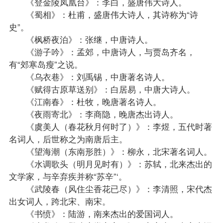
《登金陵凤凰台》：李白，盛唐伟大诗人。
《蜀相》：杜甫，盛唐伟大诗人，其诗称为“诗
史”。
《枫桥夜泊》：张继，中唐诗人。
《游子吟》：孟郊，中唐诗人，与贾岛齐名，
有“郊寒岛瘦”之说。
《乌衣巷》：刘禹锡，中唐著名诗人。
《赋得古原草送别》：白居易，中唐大诗人。
《江南春》：杜牧，晚唐著名诗人。
《夜雨寄北》：李商隐，晚唐杰出诗人。
《虞美人（春花秋月何时了）》：李煜，五代时著
名词人，后世称之为南唐后主。
《望海潮（东南形胜）》：柳永，北宋著名词人。
《水调歌头（明月见时有）》：苏轼，北来杰出的
文学家，与辛弃疾并称“苏辛”‘。
《武陵春（风住尘香花已尽）》：李清照，宋代杰
出女词人，跨北宋、南宋。
《书愤》：陆游，南来杰出的爱国词人。