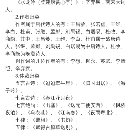
《水龙吟（登建康赏心亭）》：辛弃疾，南宋大词
人。
2.作者归类
作者属于唐代诗人的有：王昌龄、张若虚、王维、
李白、杜甫、张继、孟郊、刘禹锡、白居易、杜牧、李
商隐。其中，王昌龄、王维、李白、杜甫属于盛唐诗
人。张继、孟郊、刘禹锡、白居易为中唐诗人。杜牧、
李商隐为晚唐诗人。
创作词的几位作者的有：李想、柳永、苏武、李清
照、辛弃疾。
3.体裁归类
五言古诗：《迢迢牵牛星》、《归国田居》、《游
子吟》。
七言古诗：《春江花月夜》。
七言绝句：《出塞》、《送元二使安西》、《枫桥
夜泊》、《乌衣巷》、《江南春》、《夜雨寄北》。
七律：《蜀相》、《书协》。
五律：《赋得古原草送别》。