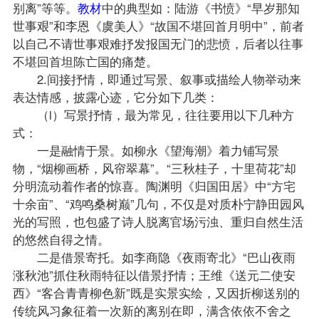
别离”等等。
教材
中的典型如：陆游《书愤》“早岁那知
世事艰”和李恩《虞美人》“故国不堪回首月明中”，前者
以自己不请世事艰难抒发报国无门的悲愤，后者以往事
不堪回首坦陈亡国的痛楚。
2.间接抒情，即通过写景、叙事或描绘人物举动来
表达情感，披露心迹，它分如下几类：
（l）写景抒情，最为常见，往往要用以下几种方
式：
一是融情于景。如柳永《望海潮》着力铺写景
物，“烟柳画桥，风帘翠幕”。“三秋桂子，十里荷花”却
分明流动着作者的惊喜。陶渊明《归国田居》中“方宅
十余亩”、“鸡鸣桑树巅”几句，不仅是对质朴宁静田园风
光的写照，也包盛了诗人脱离官场污浊、重归自然生活
的悠然自得之情。
二是借景寄托。如李商隐《夜雨寄北》“巴山夜雨
涨秋池”抓住秋雨特征以借景抒情；王维《送元二使安
西》“客合青青柳色新”既是实景实绘，又因折柳送别的
传统风习象征着一次新的离别在即，满含依依不舍之