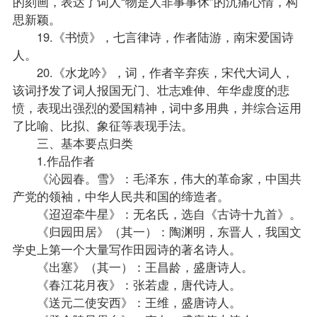
的刻画，表达了词人“物是人非事事休”的沉痛心情，构
思新颖。
19.《书愤》，七言律诗，作者陆游，南宋爱国诗
人。
20.《水龙吟》，词，作者辛弃疾，宋代大词人，
该词抒发了词人报国无门、壮志难伸、年华虚度的悲
愤，表现出强烈的爱国精神，词中多用典，并综合运用
了比喻、比拟、象征等表现手法。
三、基本要点归类
1.作品作者
《沁园春。雪》：毛泽东，伟大的革命家，中国共
产党的领袖，中华人民共和国的缔造者。
《迢迢牵牛星》：无名氏，选自《古诗十九首》。
《归园田居》（其一）：陶渊明，东晋人，我国文
学史上第一个大量写作田园诗的著名诗人。
《出塞》（其一）：王昌龄，盛唐诗人。
《春江花月夜》：张若虚，唐代诗人。
《送元二使安西》：王维，盛唐诗人。