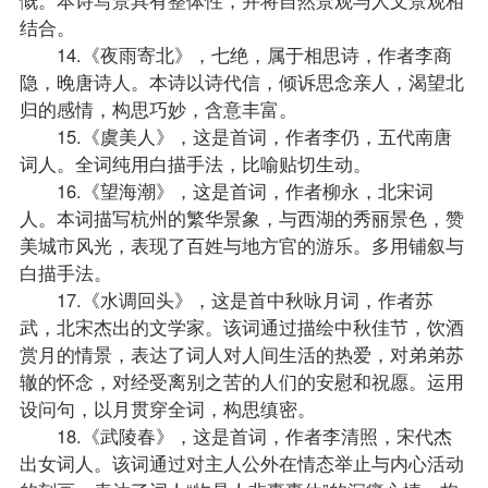
结合。
14.《夜雨寄北》，七绝，属于相思诗，作者李商
隐，晚唐诗人。本诗以诗代信，倾诉思念亲人，渴望北
归的感情，构思巧妙，含意丰富。
15.《虞美人》，这是首词，作者李仍，五代南唐
词人。全词纯用白描手法，比喻贴切生动。
16.《望海潮》，这是首词，作者柳永，北宋词
人。本词描写杭州的繁华景象，与西湖的秀丽景色，赞
美城市风光，表现了百姓与地方官的游乐。多用铺叙与
白描手法。
17.《水调回头》，这是首中秋咏月词，作者苏
武，北宋杰出的文学家。该词通过描绘中秋佳节，饮酒
赏月的情景，表达了词人对人间生活的热爱，对弟弟苏
辙的怀念，对经受离别之苦的人们的安慰和祝愿。运用
设问句，以月贯穿全词，构思缜密。
18.《武陵春》，这是首词，作者李清照，宋代杰
出女词人。该词通过对主人公外在情态举止与内心活动