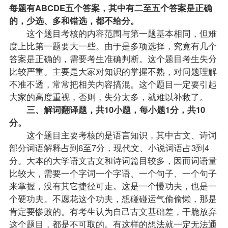
每题有ABCDE五个答案，其中有二至五个答案是正确
的，少选、多和错选，都不给分。
这个题目考核的内容范围与第一题基本相同，但难
度上比第一题要大一些。由于是多项选择，究竟有几个
答案是正确的，需要考生准确判断。这个题目考生失分
比较严重。主要是大家对知识的掌握不熟，对问题理解
不准不透，常常把相关内容搞混。这个题目一定要引起
大家的高度重视，否则，失分太多，就难以补救了。
三、解词翻译题，共10小题，每小题1分，共10
分。
这个题目主要考核的是语言知识，其中古文、诗词
部分词语解释占到6至7分，现代文、小说词语占3到4
分。大本的大学语文古文和诗词篇目较多，因而词语量
比较大，需要一个字词一个字语、一个句子、一个句子
来掌握，没有其它捷径可走。这是一个慢功夫，也是一
个硬功夫。不愿花这个功夫，想碰碰运气偷偷懒，那是
肯定要惨败的。有考生认为自己古文基础差，干脆放弃
这个题目，都是不可取的。有这样的想法就一定无法通