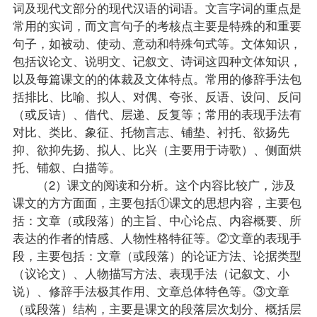
词及现代文部分的
现代汉语
的词语。文言字词的重点是
常用的实词，而文言句子的考核点主要是特殊的和重要
句子，如被动、使动、意动和特殊句式等。文体知识，
包括议论文、说明文、记叙文、诗词这四种文体知识，
以及每篇课文的的体裁及文体特点。常用的修辞手法包
括排比、比喻、拟人、对偶、夸张、反语、设问、反问
（或反诘）、借代、层递、反复等；常用的表现手法有
对比、类比、象征、托物言志、铺垫、衬托、欲扬先
抑、欲抑先扬、拟人、比兴（主要用于诗歌）、侧面烘
托、铺叙、白描等。
（2）课文的阅读和分析。这个内容比较广，涉及
课文的方方面面，主要包括①课文的思想内容，主要包
括：文章（或段落）的主旨、中心论点、内容概要、所
表达的作者的情感、人物性格特征等。②文章的表现手
段，主要包括：文章（或段落）的论证方法、论据类型
（议论文）、人物描写方法、表现手法（记叙文、小
说）、修辞手法极其作用、文章总体特色等。③文章
（或段落）结构，主要是课文的段落层次划分、概括层