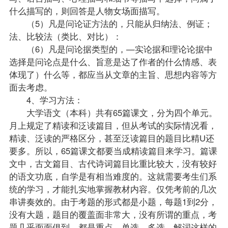
什么描写的，则回答是人物女场面描写。
（5）凡是问论证方法的，只能从归纳法、例证；
法、比较法（类比、对比）：
（6）凡是问论据类型的，—实论据和理论论据中
选择是问论点是什么、旨意是达了作者的什么情感、表
体现了）什么等，都应当从文章的主旨、思想内容等方
面去考虑。
4、学习方法：
大学语文（本科）共有65篇课文，分为四个单元。
月上规定了精读和泛读篇目，但从考试的实际情况看，
精读、泛读的严格区分，甚至泛读篇目的题目比精U还
要多。所以，65篇课文都要当成精读篇目来学习。篇课
文中，古文篇目、古代诗词篇目比重比较大，没有较好
的语文功底，自学是有相当难度的。这就需要考生们系
统的学习，才能扎实地掌握教材内容。仅凭考前的几次
串讲奏效的。由于考题的形式都是小题，每题1到2分，
没有大题，题目的覆盖面非常大，没有所谓的重点，考
题几乎面面俱到，都是重点。单选、多选、解词这样的