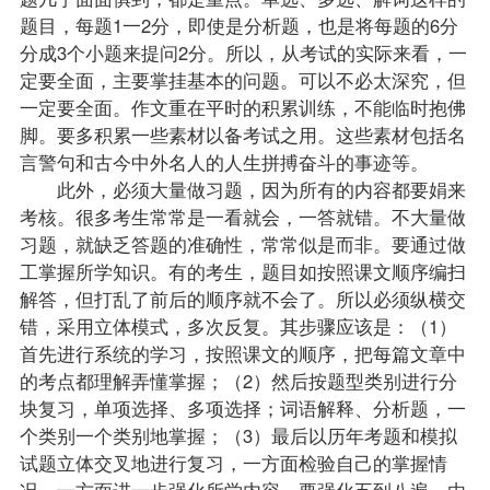
题目，每题1一2分，即使是分析题，也是将每题的6分
分成3个小题来提问2分。所以，从考试的实际来看，一
定要全面，主要掌挂基本的问题。可以不必太深究，但
一定要全面。作文重在平时的积累训练，不能临时抱佛
脚。要多积累一些素材以备考试之用。这些素材包括名
言警句和古今中外名人的人生拼搏奋斗的事迹等。
此外，必须大量做习题，因为所有的内容都要娟来
考核。很多考生常常是一看就会，一答就错。不大量做
习题，就缺乏答题的准确性，常常似是而非。要通过做
工掌握所学知识。有的考生，题目如按照课文顺序编扫
解答，但打乱了前后的顺序就不会了。所以必须纵横交
错，采用立体模式，多次反复。其步骤应该是：（1）
首先进行系统的学习，按照课文的顺序，把每篇文章中
的考点都理解弄懂掌握；（2）然后按题型类别进行分
块
复习
，单项选择、多项选择；词语解释、分析题，一
个类别一个类别地掌握；（3）最后以历年考题和模拟
试题
立体交叉地进行复习，一方面检验自己的掌握情
况，一方面进一步强化所学内容。要强化五到八遍，由