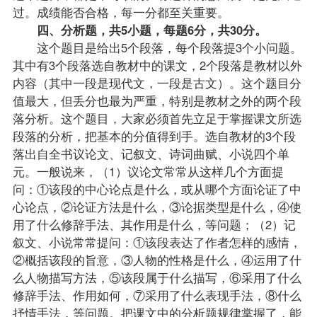
过。
成绩
能否合格，每一分都至关重要。
四、分析题，共5小题，每题6分，共30分。
这个题目是给出5个段落，每个段落提3个小问题。
其中有3个段落选自教材中的课文，2个段落是教材以外
内容（其中一段是现代文，一段是古文）。这个题目分
值最大，但丢分也最为严重，特别是教材之外的两个段
落分析。这个题目，大家必须首先立足于掌握课文所选
段落的分析，把基本的分值得到手。选自教材的3个段
落出自全书议论文、记叙文、诗词曲赋、小说四个单
元。一般说来，（1）议论文常常从这样几个方面提
问：①该段的中心论点是什么，或从哪个方面论证了中
心论点，②论证方法是什么，③论据类型是什么，④使
用了什么修辞手法、其作用是什么，等问题；（2）记
叙文、小说常常提问：①该段表达了作者怎样的感情，
②概括该段的旨意，③人物的性格是什么，④运用了什
么人物描写方法，⑤该段属于什么描写，⑥采用了什么
修辞手法、作用如何，⑦采用了什么表现手法，⑧什么
抒情手法，等问题。把课文中的分析题规律掌握了，能