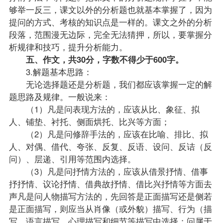
够举一反三，课文以外的分析题也就基本掌握了，因为
提问的方式、考核的知识点是一样的。课文之外的分析
段落，范围漫无边际，完全无法猜押，所以，要掌握分
析规律和技巧，提升分析能力。
五、作文，共30分，字数不得少于600字。
3.解题基本思路：
无论选择题还是分析题，我们都应该掌握一定的解
题思路及规律。一般说来：
（1）凡是问表现方法的，应该从比、象征、拟
人、铺垫、衬托、侧面烘托、比兴等方面；
（2）凡是问修辞手法的，应该在比喻、排比、拟
人、对偶、借代、夸张、反复、反语、设问、反诘（反
问）、层递、引用等范围内选择。
（3）凡是问抒情方法的，应该从借景抒情、借事
抒抒情、议论抒情、借典故抒情、借比兴抒情等方面去
声凡是问人物描写方法的，先回答是正面描写还是侧若
是正面描写，则应当从肖像（或外貌）描写、行为（描
写、语言描写、心理描写和细节等描写中选择；问属于