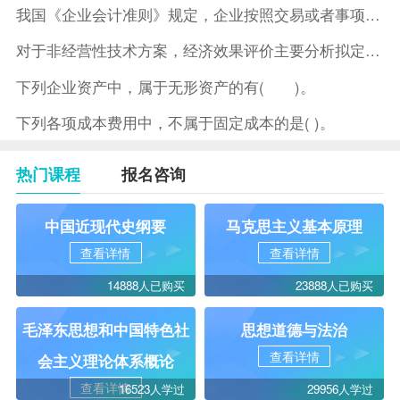
我国《企业会计准则》规定，企业按照交易或者事项的经济特征确定
对于非经营性技术方案，经济效果评价主要分析拟定方案的( )。
下列企业资产中，属于无形资产的有( )。
下列各项成本费用中，不属于固定成本的是( )。
热门课程
报名咨询
中国近现代史纲要
马克思主义基本原理
查看详情
查看详情
14888人已购买
23888人已购买
毛泽东思想和中国特色社
思想道德与法治
查看详情
会主义理论体系概论
查看详情
16523人学过
29956人学过