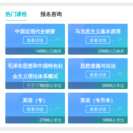
热门课程
报名咨询
中国近现代史纲要
马克思主义基本原理
查看详情
查看详情
14888人已购买
23888人已购买
毛泽东思想和中国特色社
思想道德与法治
查看详情
会主义理论体系概论
查看详情
16523人学过
29956人学过
英语（专）
英语（专升本）
查看详情
查看详情
27896人学过
18866人学过