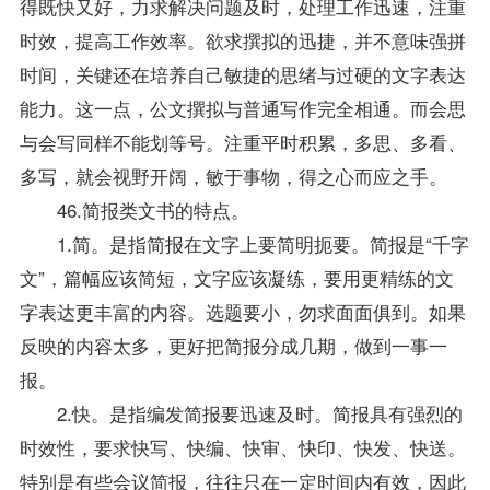
得既快又好，力求解决问题及时，处理工作迅速，注重
时效，提高工作效率。欲求撰拟的迅捷，并不意味强拼
时间，关键还在培养自己敏捷的思绪与过硬的文字表达
能力。这一点，公文撰拟与普通写作完全相通。而会思
与会写同样不能划等号。注重平时积累，多思、多看、
多写，就会视野开阔，敏于事物，得之心而应之手。
46.简报类文书的特点。
1.简。是指简报在文字上要简明扼要。简报是“千字
文”，篇幅应该简短，文字应该凝练，要用更精练的文
字表达更丰富的内容。选题要小，勿求面面俱到。如果
反映的内容太多，更好把简报分成几期，做到一事一
报。
2.快。是指编发简报要迅速及时。简报具有强烈的
时效性，要求快写、快编、快审、快印、快发、快送。
特别是有些会议简报，往往只在一定时间内有效，因此