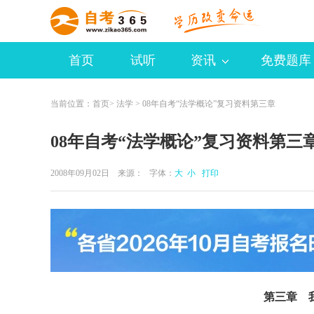
首页
试听
资讯
免费题库
当前位置：
首页
>
法学
> 08年自考“法学概论”复习资料第三章
08年自考“法学概论”复习资料第三
2008年09月02日 来源：
字体：
大
小
打印
第三章 