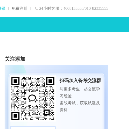
登录
免费注册
24小时客服：4008135555/010-82335555
关注添加
扫码加入备考交流群
与更多考生一起交流学
习经验
备战考试，获取试题及
资料