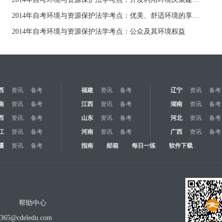
行为知悉权
2014年自考环境与资源保护法学考点：优美、舒适环境的享受权
沿革与发展
2014年自考环境与资源保护法学考点：公众及其环境权益
西
资讯
备考
福建
资讯
备考
辽宁
资讯
备考
南
资讯
备考
江西
资讯
备考
湖南
资讯
备考
西
资讯
备考
山东
资讯
备考
河北
资讯
备考
江
资讯
备考
河南
资讯
备考
广西
资讯
备考
疆
资讯
备考
指南
邮箱
每日一练
软件下载
帮助中心
o365@cdeledu.com