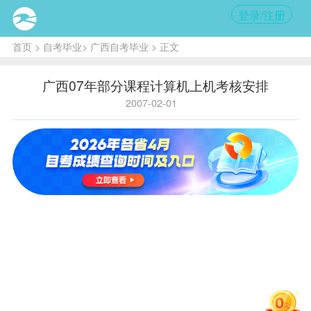
登录/注册
首页
>
自考毕业
>
广西自考毕业
> 正文
广西07年部分课程计算机上机考核安排
2007-02-01
核
心提
示:
考生
携带
身份
证、
自考
卡或
准考