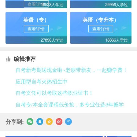
查看详情
16523人学过
29956人学过
英语（专）
英语（专升本）
查看详情
查看详情
27896人学过
18866人学过
编辑推荐
自考新考期送现金啦~老朋带新友，一起赚学费！
应用型自考火热招生中
自考文凭可以考取这些职业证书！
自考专/本全套课程低价抢，多专业任选3年畅学
分享到: