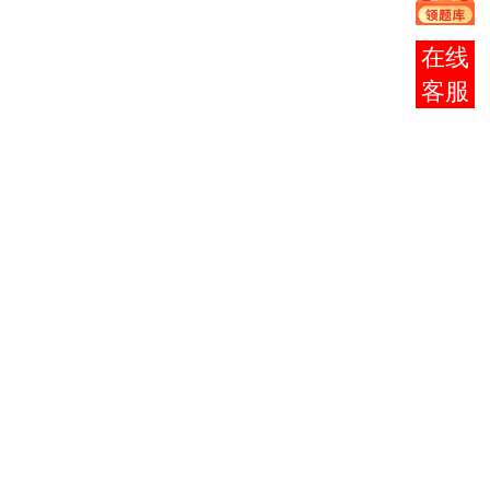
证上
半年
报考
于4
咨询
月
27
日，
下半
年于
11
月2
日到
考核
地点
报
到，
分别
于4