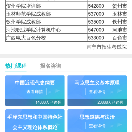
贺州学院培训部
542800
贺州市八
玉林师范学院成教部
537000
玉林市教
钦州学院成教部
535000
钦州市
河池职业学院计算机中心
547000
河池市金
广西电大百色分校
533000
百色市
南宁市招生考试院
热门课程
报名咨询
中国近现代史纲要
马克思主义基本原理
查看详情
查看详情
14888人已购买
23888人已购买
毛泽东思想和中国特色社
思想道德与法治
查看详情
会主义理论体系概论