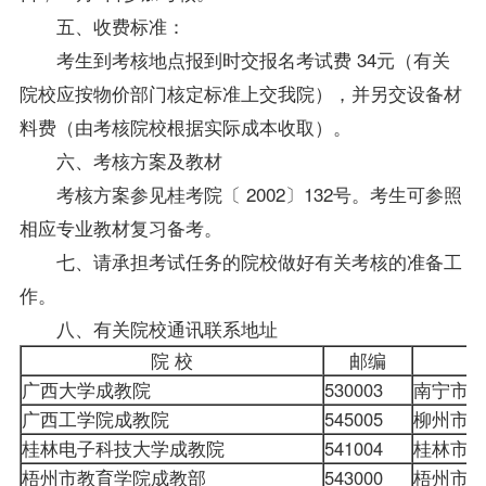
五、收费标准：
考生到考核地点报到时交报名考试费 34元（有关
院校应按物价部门核定标准上交我院），并另交设备材
料费（由考核院校根据实际成本收取）。
六、考核方案及
教材
考核方案参见桂考院〔 2002〕132号。考生可参照
相应专业教材
复习
备考。
七、请承担考试任务的院校做好有关考核的准备工
作。
八、有关院校通讯联系地址
院 校
邮编
广西大学成教院
530003
南宁市
广西工学院成教院
545005
柳州市
桂林电子科技大学成教院
541004
桂林市
梧州市教育学院成教部
543000
梧州市东