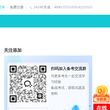
登录
免费注册
24小时客服：4008135555/010-82335555
关注添加
扫码加入备考交流群
与更多考生一起交流学
习经验
备战考试，获取试题及
资料