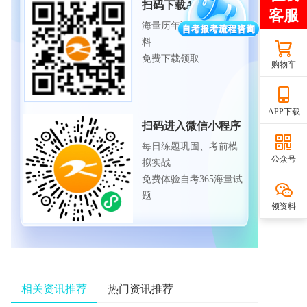
扫码下载APP
海量历年试题、备考资
料
免费下载领取
购物车
APP下载
扫码进入微信小程序
每日练题巩固、考前模
公众号
拟实战
免费体验自考365海量试
题
领资料
相关资讯推荐
热门资讯推荐