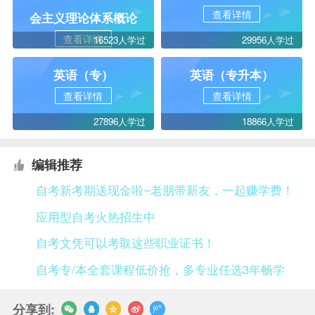
查看详情
会主义理论体系概论
查看详情
16523人学过
29956人学过
英语（专）
英语（专升本）
查看详情
查看详情
27896人学过
18866人学过
编辑推荐
自考新考期送现金啦~老朋带新友，一起赚学费！
应用型自考火热招生中
自考文凭可以考取这些职业证书！
自考专/本全套课程低价抢，多专业任选3年畅学
分享到: