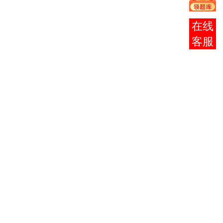
会三
楼）
报考
普陀区
自考办
咨询
（普陀
0580-
区东港
3012891
行政大
厦7
3月
楼）
1-5
日
岱山县
自考办
（岱山
0580-
县高亭
4475679
镇安兰
路106
号）
嵊泗县
自考办