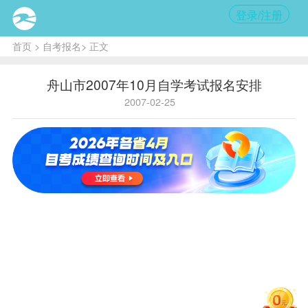
登录/注册
首页
>
自考报名
> 正文
舟山市2007年10月自学考试报名安排
2007-02-25
报名
报名
地
咨询电
时
点
话
间
定海区
自考办
（定海
昌国路
0580-
330号
2583017
紫竹公
寓居委