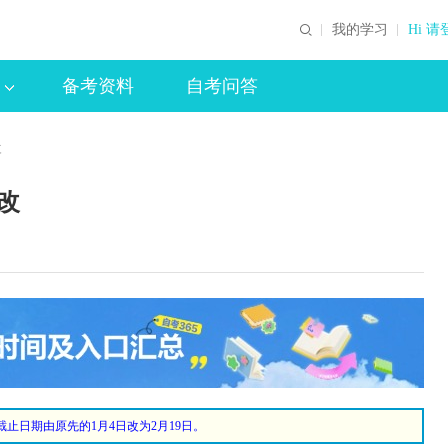
我的学习
Hi 请
备考资料
自考问答
改
改
截止日期由原先的1月4日改为2月19日。