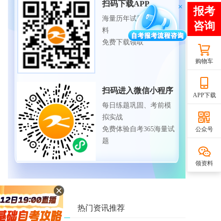
扫码下载APP
海量历年试题、备考资
料
免费下载领取
购物车
扫码进入微信小程序
APP下载
每日练题巩固、考前模
拟实战
免费体验自考365海量试
公众号
题
领资料
相关资讯推荐
热门资讯推荐