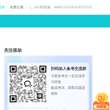
登录
免费注册
24小时客服：4008135555/010-82335555
关注添加
扫码加入备考交流群
与更多考生一起交流学
习经验
备战考试，获取试题及
资料