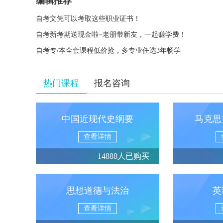
编辑推荐
自考文凭可以考取这些职业证书！
自考新考期送现金啦~老朋带新友，一起赚学费！
自考专/本全套课程低价抢，多专业任选3年畅学
热门课程
报名咨询
中国近现代史纲要
马克思
查看详情
14888人已购买
思想道德与法治
英
查看详情