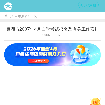
登录/注册
首页
>
自考报名
> 正文
巢湖市2007年4月自学考试报名及有关工作安排
2006-11-16
核心
提
示:
2007
年4月首
次
报考
的考
生，可
于11月
16日－
12月10