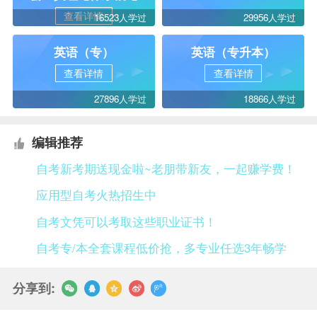
查看详情
16523人学过
29956人学过
英语（专）
英语（专升本）
查看详情
查看详情
27896人学过
18866人学过
编辑推荐
自考新考期送现金啦~老朋带新友，一起赚学费！
应用型自考火热招生中
自考文凭可以考取这些职业证书！
自考专/本全套课程低价抢，多专业任选3年畅学
分享到: