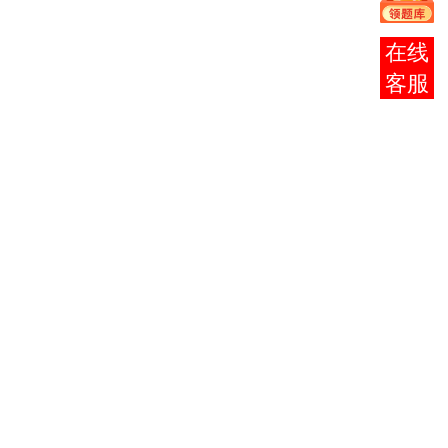
日直接
在网上
报考
报名
，
咨询
并于第
二天上
网查询
报名
是
否成功
并记下
自己的
准考证
号，07
年1月3-
4日凭身
份证和
准考证
号到县