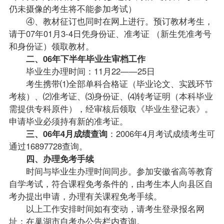
仍未摄像的考生将不能参加考试）
④、
教材
征订也同时在网上进行。预订教材考生，
请于07年01月3-4日凭身份证、准考证 （新生凭准考号
和身份证）领取教材。
二、06年下半年
毕业生
审档工作
毕业生办理时间：11月22——25日
考生携带⑴全部单科合格证（毕业论文、实践环节
考核）、⑵准考证、⑶身份证、⑷
转考
证明（本科毕业
需提供专科原件），经审核后领取《毕业生登记表》。
申请毕业必须持有新的准考证。
三、06年4月
成绩查询
：2006年4月考试
成绩
考生可
通过16897728查询。
四、办理
免考
手续
时间与毕业生办理时间同步。参加安徽省高等教育
自学考试，符合课程免考条件的，由考生本人向县区
自
考办
提出申请，办理有关课程免考手续。
以上工作安排时间如有变动，请考生登录报名网
址：
在巢湖市自考办公告栏内查询。