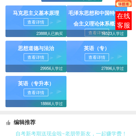
马克思主义基本原理
毛泽东思想和中国特色社
在线
查看详情
会主义理论体系概论
客服
查看详情
23888人已购买
16523人学过
思想道德与法治
英语（专）
查看详情
查看详情
29956人学过
27896人学过
英语（专升本）
查看详情
18866人学过
编辑推荐
自考新考期送现金啦~老朋带新友，一起赚学费！