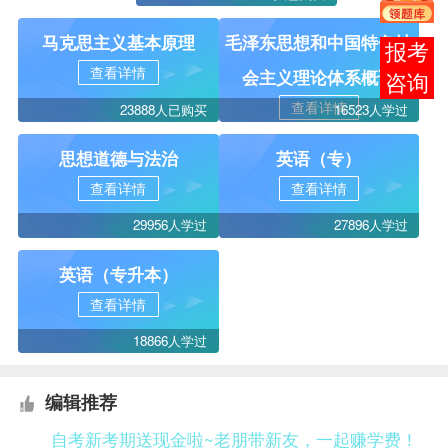
马克思主义基本原理
毛泽东思想和中国特色社
报考
查看详情
会主义理论体系概论
咨询
查看详情
23888人已购买
16523人学过
思想道德与法治
英语（专）
查看详情
查看详情
29956人学过
27896人学过
英语（专升本）
查看详情
18866人学过
编辑推荐
自考新考期送现金啦~老朋带新友，一起赚学费！