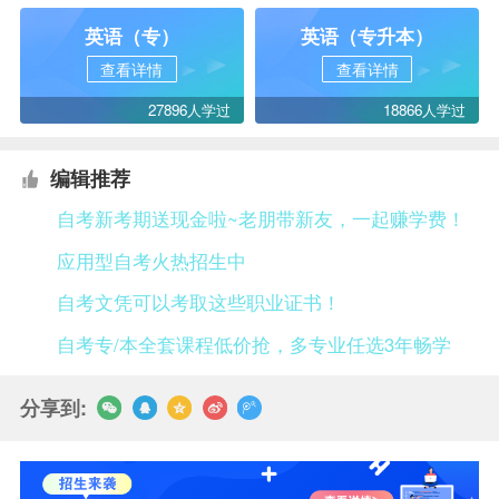
英语（专）
英语（专升本）
查看详情
查看详情
27896人学过
18866人学过
编辑推荐
自考新考期送现金啦~老朋带新友，一起赚学费！
应用型自考火热招生中
自考文凭可以考取这些职业证书！
自考专/本全套课程低价抢，多专业任选3年畅学
分享到: