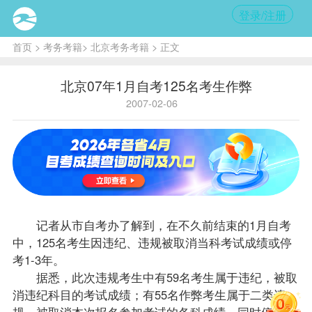
登录/注册
首页
>
考务考籍
>
北京考务考籍
> 正文
北京07年1月自考125名考生作弊
2007-02-06
记者从市
自考办
了解到，在不久前结束的1月自考
中，125名考生因违纪、违规被取消当科考试
成绩
或停
考1-3年。
据悉，此次违规考生中有59名考生属于违纪，被取
消违纪科目的考试成绩；有55名作弊考生属于二类违
规，被取消本次
报名
参加考试的各科成绩，同时停考1