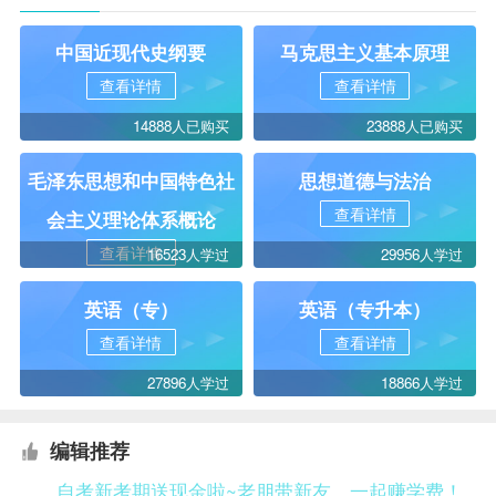
中国近现代史纲要
马克思主义基本原理
查看详情
查看详情
14888人已购买
23888人已购买
毛泽东思想和中国特色社
思想道德与法治
查看详情
会主义理论体系概论
查看详情
16523人学过
29956人学过
英语（专）
英语（专升本）
查看详情
查看详情
27896人学过
18866人学过
编辑推荐
自考新考期送现金啦~老朋带新友，一起赚学费！