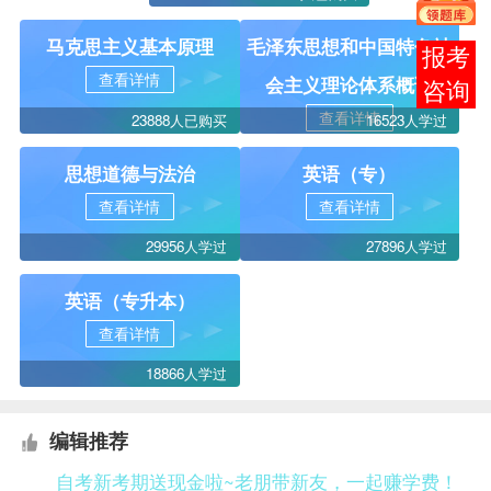
马克思主义基本原理
毛泽东思想和中国特色社
报考
查看详情
会主义理论体系概论
咨询
查看详情
23888人已购买
16523人学过
思想道德与法治
英语（专）
查看详情
查看详情
29956人学过
27896人学过
英语（专升本）
查看详情
18866人学过
编辑推荐
自考新考期送现金啦~老朋带新友，一起赚学费！