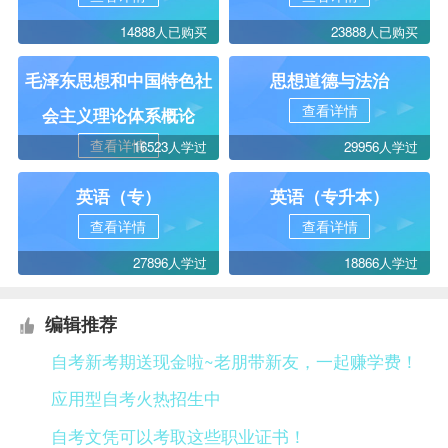
14888人已购买
23888人已购买
毛泽东思想和中国特色社
思想道德与法治
查看详情
会主义理论体系概论
查看详情
16523人学过
29956人学过
英语（专）
英语（专升本）
查看详情
查看详情
27896人学过
18866人学过
编辑推荐
自考新考期送现金啦~老朋带新友，一起赚学费！
应用型自考火热招生中
自考文凭可以考取这些职业证书！