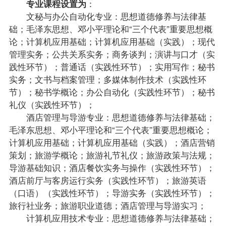
专业
课程
设置为
：
文秘与办公自动化专业：
思想道德修养与法律基
础
；
毛泽东思想、邓小平理论和“三个代表”重要思想概
论
；
计算机应用基础
；计算机应用基础（实践）；现代
管理实务；公共关系实务；商务谈判；演讲与口才（实
践性环节）；普通话（实践性环节）；实用写作；秘书
实务；文书与档案管理；多媒体制作技术（实践性环
节）；秘书学概论；办公自动化（实践性环节）；秘书
礼仪（实践性环节）；
酒店管理与导游专业：思想道德修养与法律基础；
毛泽东思想、邓小平理论和“三个代表”重要思想概论；
计算机应用基础；计算机应用基础（实践）；酒店营销
策划；旅游学概论；旅游礼节礼仪；旅游
政策
与法规；
导游基础知识；酒店餐饮实务与操作（实践性环节）；
酒店前厅与客房运行实务（实践性环节）；旅游英语
（口语）（实践性环节）；导游实务（实践性环节）；
旅行社业务；旅游职业道德；酒店管理与导游实习；
计算机应用技术专业：思想道德修养与法律基础；