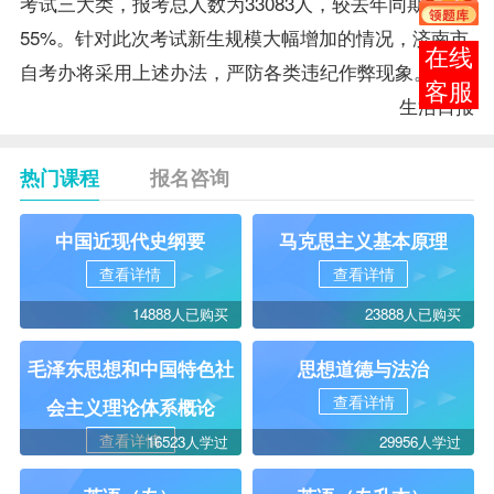
考试三大类，
报考
总人数为33083人，较去年同期增长
55%。针对此次考试新生规模大幅增加的情况，济南市
报考
自考办
将采用上述办法，严防各类违纪作弊现象。
咨询
生活日报
热门课程
报名咨询
中国近现代史纲要
马克思主义基本原理
查看详情
查看详情
14888人已购买
23888人已购买
毛泽东思想和中国特色社
思想道德与法治
查看详情
会主义理论体系概论
查看详情
16523人学过
29956人学过