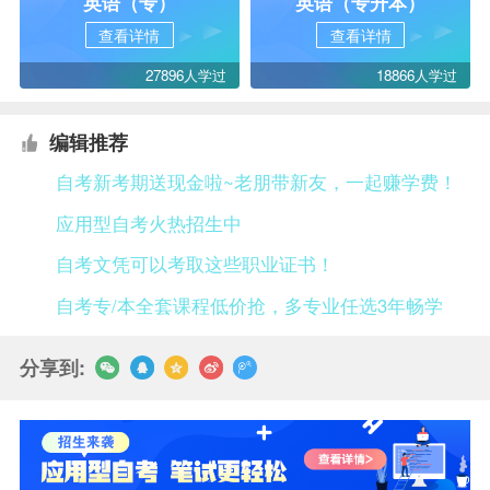
英语（专）
英语（专升本）
查看详情
查看详情
27896人学过
18866人学过
编辑推荐
自考新考期送现金啦~老朋带新友，一起赚学费！
应用型自考火热招生中
自考文凭可以考取这些职业证书！
自考专/本全套课程低价抢，多专业任选3年畅学
分享到: