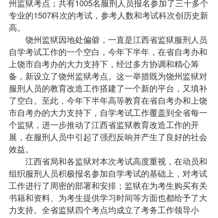
州监狱考点；共有1005名服刑人员报名参加了三十多个
专业的1507科次的考试，参考人数和考试科次创历史新
高。
饶州监狱因地处偏僻，一直是江西省监狱服刑人员
自学考试工作的一个空白，今年下半年，在省
自考办
和
上饶市自考办的大力支持下，经过多方协调和精心筹
备，新设立了饶州监狱考点。这一举措既为饶州监狱对
服刑人员的教育改造工作搭建了一个新的平台，又填补
了空白。至此，今年下半年高等教育在省自考办和上饶
市自考办的大力支持下，自学考试工作覆盖到全省每一
个监狱，进一步推动了江西省监狱教育改造工作的开
展，在服刑人员中引起了强烈反响并产生了良好的社会
效益。
江西省局和各监狱对本次考试高度重视，在动员和
组织服刑人员积极报名参加自学考试的基础上，对考试
工作进行了周密的部署和安排；监狱在为考生购买有关
书籍和资料、为考生提供学习时间等方面也都给予了大
力支持。全省监狱四个考点均成立了考务工作领导小