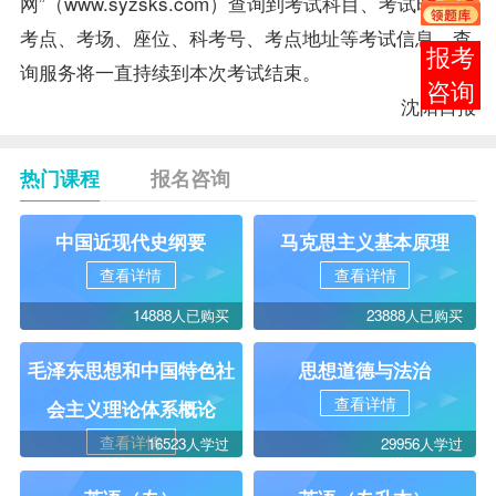
网”（
www.syzsks.com
）查询到考试科目、考试时间、
考点、考场、座位、科考号、考点地址等考试信息。查
报考
询服务将一直持续到本次考试结束。
咨询
沈阳日报
热门课程
报名咨询
中国近现代史纲要
马克思主义基本原理
查看详情
查看详情
14888人已购买
23888人已购买
毛泽东思想和中国特色社
思想道德与法治
查看详情
会主义理论体系概论
查看详情
16523人学过
29956人学过