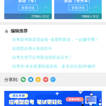
英语（专）
英语（专升本）
查看详情
查看详情
27896人学过
18866人学过
编辑推荐
自考新考期送现金啦~老朋带新友，一起赚学费！
应用型自考火热招生中
自考文凭可以考取这些职业证书！
自考专/本全套课程低价抢，多专业任选3年畅学
分享到: