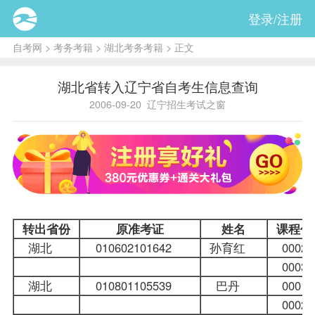
登录/注册
自考网
>
考务考籍
>
湖北考务考籍
> 正文
湖北省转入辽宁省自考生信息查询
2006-09-20
辽宁招生考试之窗
转出省份
原准考证
姓名
课程
代
湖北
010602101642
孙育红
000
000
湖北
010801105539
巴丹
000
000