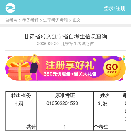
登录/注册
自考网
>
考务考籍
>
辽宁考务考籍
> 正文
甘肃省转入辽宁省自考生信息查询
2006-09-20
辽宁招生考试之窗
转出省份
原准考证
姓名
课
甘肃
010502201523
刘波
0
0
3
共计
1
个考生