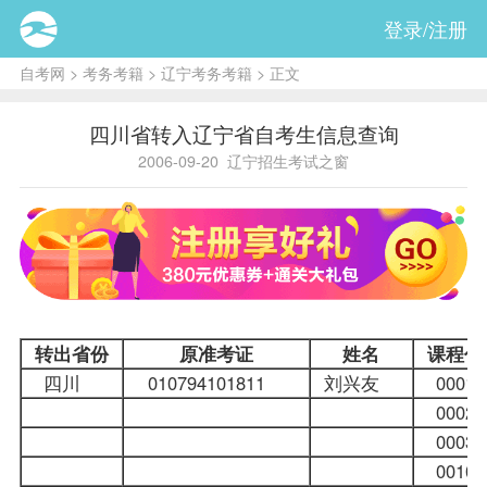
登录/注册
自考网
>
考务考籍
>
辽宁考务考籍
> 正文
四川省转入辽宁省自考生信息查询
2006-09-20
辽宁招生考试之窗
转出省份
原准考证
姓名
课程代
四川
010794101811
刘兴友
000
000
000
001