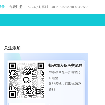
登录
免费注册
24小时客服：4008135555/010-82335555
关注添加
扫码加入备考交流群
与更多考生一起交流学
习经验
备战考试，获取试题及
资料