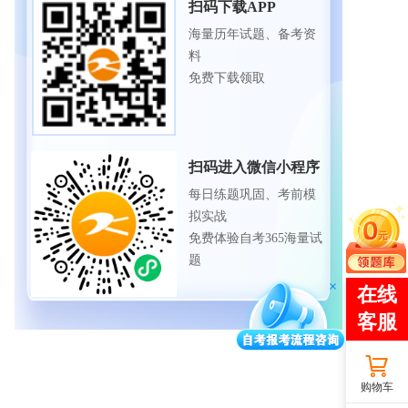
扫码下载APP
海量历年试题、备考资
料
免费下载领取
扫码进入微信小程序
每日练题巩固、考前模
拟实战
免费体验自考365海量试
题
购物车