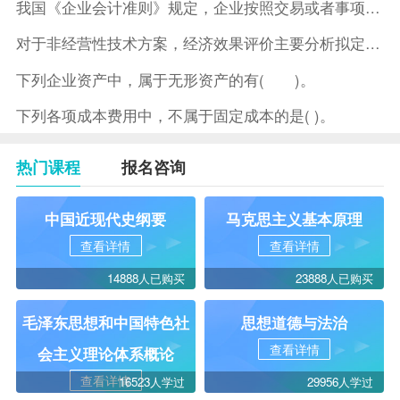
我国《企业会计准则》规定，企业按照交易或者事项的经济特征确定
对于非经营性技术方案，经济效果评价主要分析拟定方案的( )。
下列企业资产中，属于无形资产的有( )。
下列各项成本费用中，不属于固定成本的是( )。
热门课程
报名咨询
中国近现代史纲要
马克思主义基本原理
查看详情
查看详情
14888人已购买
23888人已购买
毛泽东思想和中国特色社
思想道德与法治
查看详情
会主义理论体系概论
查看详情
16523人学过
29956人学过