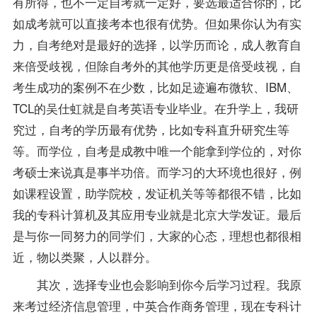
有所得，也不一定自考就一定好，要选最适合你的，比
如成考就可以直接考本也很有优势。但如果你认为有实
力，自考绝对是最好的选择，以学历而论，成人教育自
来倍受歧视，但除自考外的其他学历更是倍受歧视，自
考生成功的案例不在少数，比如足迹遍布微软、IBM、
TCL的吴仕虹就是自考
英语专业
毕业。在升学上，我研
究过，自考的学历最有优势，比如专科直升研究生等
等。而
学位
，自考是成教中唯一个能拿到学位的，对你
考硕士来说真是事半功倍。而学习的大环境也很好，例
如
课程
设置，助学院校，发证机关等等都很不错，比如
我的专科计算机及其应用专业就是北京大学发证。最后
是与你一同努力的同学们，大家的心态，理想也都很相
近，物以类聚，人以群分。
其次，选择专业也会影响到你今后学习过程。我原
来考过经济信息管理，中英合作商务管理，现在专科计