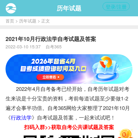
登录/注册
历年试题
首页
>
历年试题
> 正文
2021年10月行政法学自考试题及答案
2022-03-10 15:37 自考365
2022年4月自考备考已经开始，自考历年
试题
对考
生来说是十分宝贵的
资料
，考前每道试题至少要做1-2
遍才会事半功倍。自考365网给大家整理了2021年10月
《
行政法学
》自考试题及
答案
，一起来试试吧！
扫码入群>>获取自考公共课试题及答案