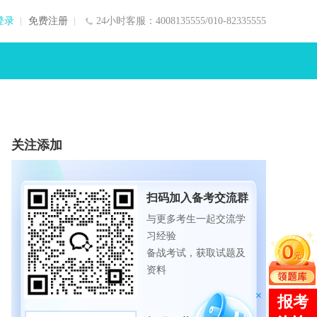
登录
免费注册
24小时客服：4008135555/010-82335555
关注添加
扫码加入备考交流群
与更多考生一起交流学
习经验
备战考试，获取试题及
资料