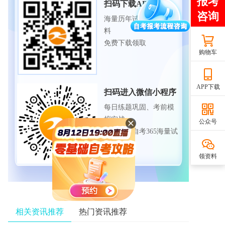
扫码下载APP
海量历年试题、备考资
料
免费下载领取
购物车
APP下载
扫码进入微信小程序
每日练题巩固、考前模
拟实战
公众号
免费体验自考365海量试
题
领资料
相关资讯推荐
热门资讯推荐