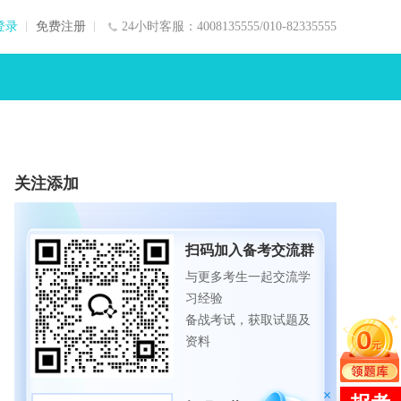
登录
免费注册
24小时客服：4008135555/010-82335555
关注添加
扫码加入备考交流群
与更多考生一起交流学
习经验
备战考试，获取试题及
资料