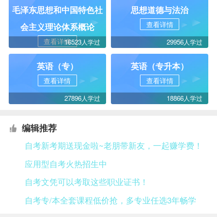
毛泽东思想和中国特色社
思想道德与法治
查看详情
会主义理论体系概论
查看详情
16523人学过
29956人学过
英语（专）
英语（专升本）
查看详情
查看详情
27896人学过
18866人学过
编辑推荐
自考新考期送现金啦~老朋带新友，一起赚学费！
应用型自考火热招生中
自考文凭可以考取这些职业证书！
自考专/本全套课程低价抢，多专业任选3年畅学