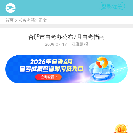
登录/注册
首页
>
考务考籍
> 正文
合肥市自考办公布7月自考指南
2006-07-17
江淮晨报
内
容提
要:
合
肥市
2006
上半
年自
考毕
业证
书领