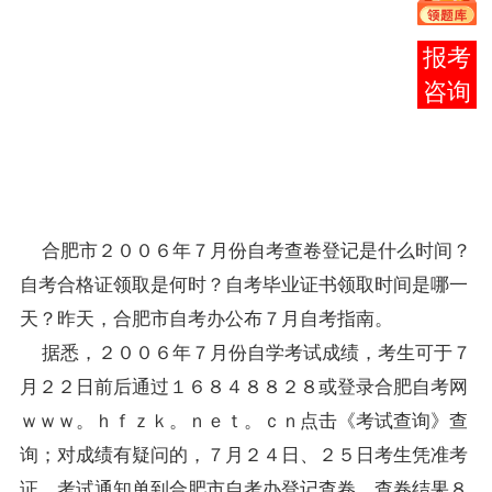
取时
间
报考
2006
咨询
年7
月17
日至
18
日。
合肥市２００６年７月份自考查卷登记是什么时间？
自考合格证领取是何时？自考毕业证书领取时间是哪一
天？昨天，合肥市
自考办
公布７月自考指南。
据悉，２００６年７月份自学考试
成绩
，考生可于７
月２２日前后通过１６８４８８２８或登录合肥自考网
ｗｗｗ。ｈｆｚｋ。ｎｅｔ。ｃｎ点击《考试查询》查
询；对
成绩
有疑问的，７月２４日、２５日考生凭准考
证、考试
通知单
到合肥市
自考办
登记查卷，查卷结果８