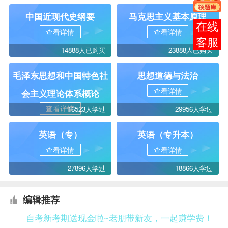
中国近现代史纲要
马克思主义基本原理
在线
查看详情
查看详情
客服
14888人已购买
23888人已购买
毛泽东思想和中国特色社
思想道德与法治
查看详情
会主义理论体系概论
查看详情
16523人学过
29956人学过
英语（专）
英语（专升本）
查看详情
查看详情
27896人学过
18866人学过
编辑推荐
自考新考期送现金啦~老朋带新友，一起赚学费！