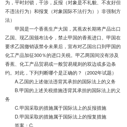
为，平时封锁，干涉，反报（对象是不礼貌、不友好但
不违法行为）和报复（对象国际不法行为））非强制方
法）
甲国是一个香蕉生产大国，其蕉农长期将产品出口
乙国。现乙国颁布法令，禁止甲国的香蕉进口。甲国在
要求乙国撤销该禁令未果后，宣布对乙国出口到甲国的
化工产品加征300％的进口关税。甲乙两国间没有涉及
香蕉、化工产品贸易或一般贸易规则的双边或多边条
约。对此，下列判断哪个是正确的？（2002年
试题
）
A.乙国的上述做法违背其承担的
国际法
上的义务
B.甲国的上述关税措施违背其承担的
国际法
上的义
务
C.甲国采取的措施属于
国际法
上的反报措施
D.甲国采取的措施属于国际法上的报复措施
答案
：C.