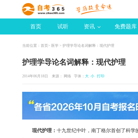
首页
试听
资讯
免费题库
当前位置：
首页
>
医学
> 护理学导论名词解释：现代护理
护理学导论名词解释：现代护理
2014年06月18日 来源：
网络
字体：
大
小
打印
现代护理：
十九世纪中叶，南丁格尔首创了科学