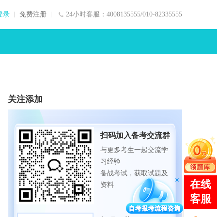
登录
免费注册
24小时客服：4008135555/010-82335555
关注添加
扫码加入备考交流群
与更多考生一起交流学
习经验
备战考试，获取试题及
资料