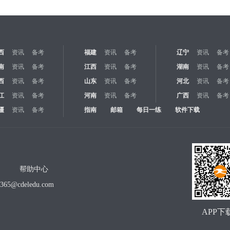
西
资讯
备考
福建
资讯
备考
辽宁
资讯
备考
南
资讯
备考
江西
资讯
备考
湖南
资讯
备考
西
资讯
备考
山东
资讯
备考
河北
资讯
备考
江
资讯
备考
河南
资讯
备考
广西
资讯
备考
疆
资讯
备考
指南
邮箱
每日一练
软件下载
帮助中心
o365@cdeledu.com
APP下