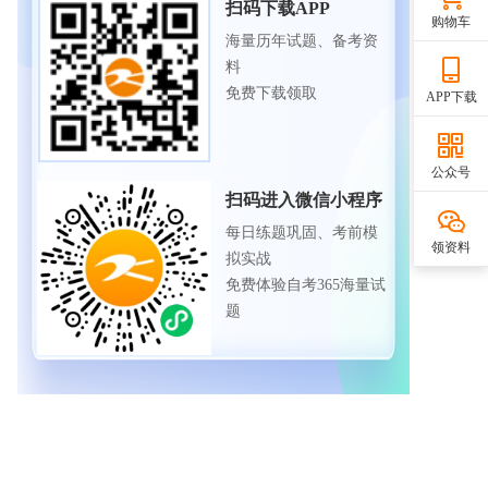
扫码下载APP
购物车
海量历年试题、备考资
料
免费下载领取
APP下载
公众号
扫码进入微信小程序
每日练题巩固、考前模
领资料
拟实战
免费体验自考365海量试
题