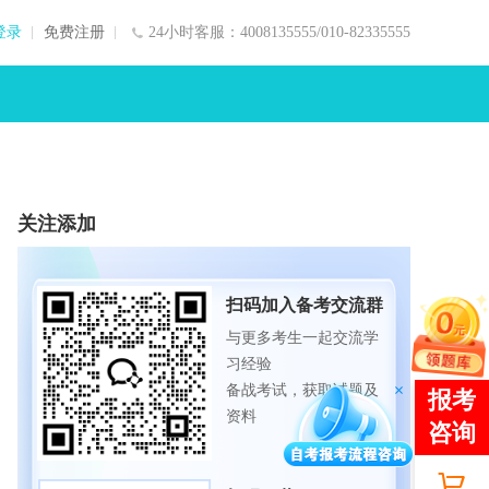
登录
免费注册
24小时客服：4008135555/010-82335555
关注添加
扫码加入备考交流群
与更多考生一起交流学
习经验
备战考试，获取试题及
资料