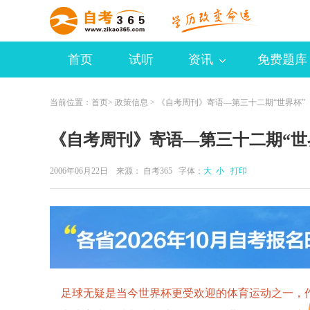
首页
试听
资讯
免费题库
当前位置：
首页
>
政策信息
> 《自考周刊》寄语—第三十二期“世界杯”
《自考周刊》寄语—第三十二期“世
2006年06月22日 来源：
自考365
字体：
大
小
打印
足球无疑是当今世界杯更受欢迎的体育运动之一，作